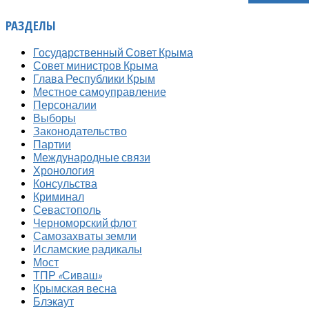
РАЗДЕЛЫ
Государственный Совет Крыма
Совет министров Крыма
Глава Республики Крым
Местное самоуправление
Персоналии
Выборы
Законодательство
Партии
Международные связи
Хронология
Консульства
Криминал
Севастополь
Черноморский флот
Самозахваты земли
Исламские радикалы
Мост
ТПР «Сиваш»
Крымская весна
Блэкаут