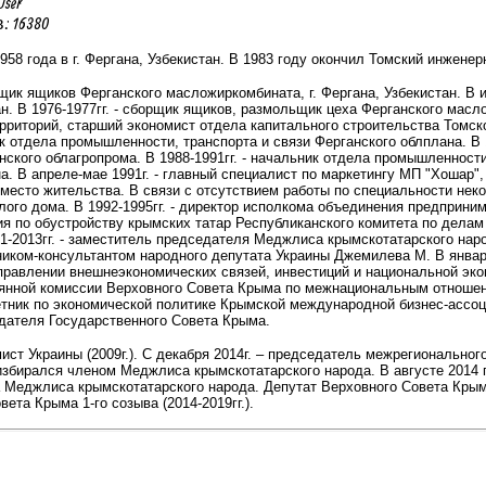
User
 16380
958 года в г. Фергана, Узбекистан. В 1983 году окончил Томский инженер
орщик ящиков Ферганского масложиркомбината, г. Фергана, Узбекистан. В 
ан. В 1976-1977гг. - сборщик ящиков, размольщик цеха Ферганского маслож
рриторий, старший экономист отдела капитального строительства Томско
к отдела промышленности, транспорта и связи Ферганского облплана. В 
ского облагропрома. В 1988-1991гг. - начальник отдела промышленности
а. В апреле-мае 1991г. - главный специалист по маркетингу МП "Хошар", 
место жительства. В связи с отсутствием работы по специальности неко
лого дома.
В 1992-1995гг. - директор исполкома объединения предприним
я по обустройству крымских татар Республиканского комитета по делам
-2013гг. - заместитель председателя Меджлиса крымскотатарского наро
иком-консультантом народного депутата Украины Джемилева М.
В январ
Управлении внешнеэкономических связей, инвестиций и национальной э
янной комиссии Верховного Совета Крыма по межнациональным отноше
етник по экономической политике Крымской международной бизнес-ассо
дателя Государственного Совета Крыма.
ст Украины (2009г.).
С декабря 2014г. – председатель межрегиональног
збирался членом Меджлиса крымскотатарского народа.
В августе 2014
а Меджлиса крымскотатарского народа
.
Депутат Верховного Совета Крыма 5
ета Крыма 1-го созыва (2014-2019гг.).