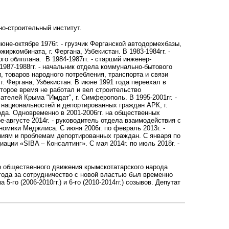
но-строительный институт.
июне-октябре 1976г. - грузчик Ферганской автодормехбазы,
иркомбината, г. Фергана, Узбекистан. В 1983-1984гг. -
го облплана. В 1984-1987гг. - старший инженер-
1987-1988гг. - начальник отдела коммунально-бытового
, товаров народного потребления, транспорта и связи
г. Фергана, Узбекистан.
В июне 1991 года переехал в
торое время не работал и вел строительство
ателей Крыма "Имдат", г. Симферополь. В 1995-2001гг. -
 национальностей и депортированных граждан АРК, г.
да. Одновременно в 2001-2006гг. на общественных
е-августе 2014г. - руководитель отдела взаимодействия с
кономики Меджлиса
.
С июня 2006г. по февраль 2013г. -
ниям и проблемам депортированных граждан.
С января по
циации «SIBA – Консалтинг».
С мая 2014г. по июль 2018г. -
о общественного движения крымскотатарского народа
 года за сотрудничество с новой властью был временно
-го (2006-2010гг.) и 6-го (2010-2014гг.) созывов. Депутат