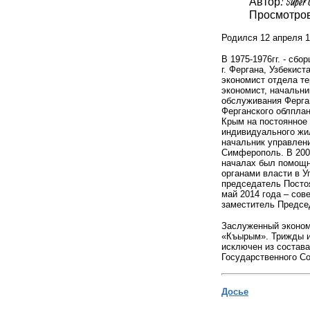
Автор: Super 
Просмотров:
Родился 12 апреля 1
В 1975-1976гг. - сб
г. Фергана, Узбекист
экономист отдела те
экономист, начальни
обслуживания Ферган
Ферганского облплан
Крым на постоянное 
индивидуального жи
начальник управлени
Симферополь. В 2001
началах был помощн
органами власти в 
председатель Посто
май 2014 года – сов
заместитель Предсе
Заслуженный экономи
«Къырым».
Трижды и
исключен из состав
Государственного Сов
Досье