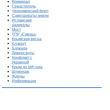
Криминал
Севастополь
Черноморский флот
Самозахваты земли
Исламские
радикалы
Мост
ТПР «Сиваш»
Крымская весна
Блэкаут
Блокада
Диверсанты
Конфликт с
Украиной
Крым до 1991 года
Шпионаж
Ждуны
Информация