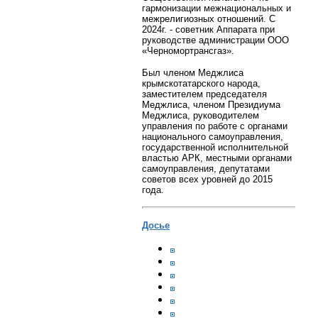
гармонизации межнациональных и
межрелигиозных отношений.
С
2024г. - советник Аппарата при
руководстве администрации ООО
«Черномортрансгаз».
Был членом Меджлиса
крымскотатарского народа,
заместителем председателя
Меджлиса, членом Президиума
Меджлиса, руководителем
управления по работе с органами
национального самоуправления,
государственной исполнительной
властью АРК, местными органами
самоуправления, депутатами
советов всех уровней до 2015
года.
Досье