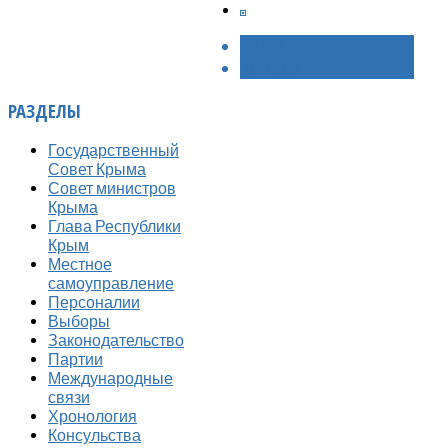
< НАЗАД
ВПЕРЁД >
РАЗДЕЛЫ
Государственный
Совет Крыма
Совет министров
Крыма
Глава Республики
Крым
Местное
самоуправление
Персоналии
Выборы
Законодательство
Партии
Международные
связи
Хронология
Консульства