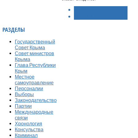
< НАЗАД
ВПЕРЁД >
РАЗДЕЛЫ
Государственный
Совет Крыма
Совет министров
Крыма
Глава Республики
Крым
Местное
самоуправление
Персоналии
Выборы
Законодательство
Партии
Международные
связи
Хронология
Консульства
Криминал