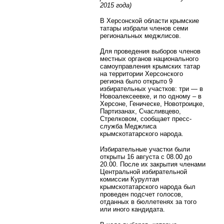
2015 года)
В Херсонской области крымские
татары избрали членов семи
региональных меджлисов.
Для проведения выборов членов
местных органов национального
самоуправления крымских татар
на территории Херсонского
региона было открыто 9
избирательных участков: три — в
Новоалексеевке, и по одному – в
Херсоне, Геническе, Новотроицке,
Партизанах, Счасливцево,
Стрелковом, сообщает пресс-
служба Меджлиса
крымскотатарского народа.
Избирательные участки были
открыты 16 августа с 08.00 до
20.00. После их закрытия членами
Центральной избирательной
комиссии Курултая
крымскотатарского народа был
проведен подсчет голосов,
отданных в бюллетенях за того
или иного кандидата.