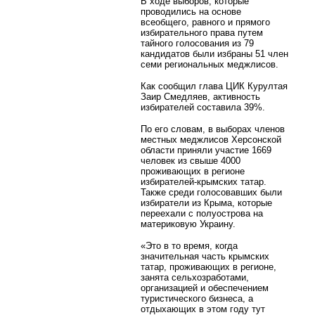
В ходе выборов, которые
проводились на основе
всеобщего, равного и прямого
избирательного права путем
тайного голосования из 79
кандидатов были избраны 51 член
семи региональных меджлисов.
Как сообщил глава ЦИК Курултая
Заир Смедляев, активность
избирателей составила 39%.
По его словам, в выборах членов
местных меджлисов Херсонской
области приняли участие 1669
человек из свыше 4000
проживающих в регионе
избирателей-крымских татар.
Также среди голосовавших были
избиратели из Крыма, которые
переехали с полуострова на
материковую Украину.
«Это в то время, когда
значительная часть крымских
татар, проживающих в регионе,
занята сельхозработами,
организацией и обеспечением
туристического бизнеса, а
отдыхающих в этом году тут