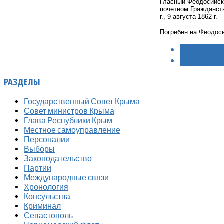
Гласный Феодосийског
почетном Гражданст
г., 9 августа 1862 г.
Погребен на Феодос
< НАЗАД
ВПЕРЁД >
РАЗДЕЛЫ
Государственный Совет Крыма
Совет министров Крыма
Глава Республики Крым
Местное самоуправление
Персоналии
Выборы
Законодательство
Партии
Международные связи
Хронология
Консульства
Криминал
Севастополь