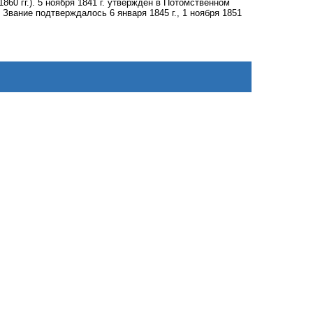
860 гг.). 5 ноября 1841 г. утвержден в Потомственном
Звание подтверждалось 6 января 1845 г., 1 ноября 1851