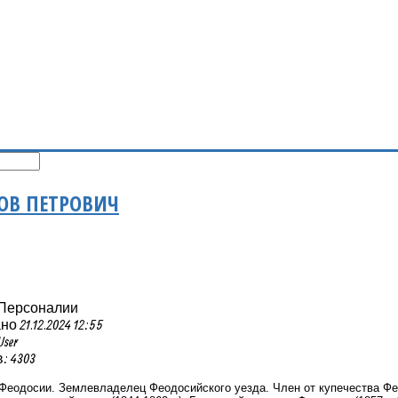
ОВ ПЕТРОВИЧ
 Персоналии
 21.12.2024 12:55
User
 4303
. Феодосии. Землевладелец Феодосийского уезда. Член от купечества Фео