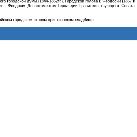
о городской думы (1844-1862гг.), Городской голова г. Феодосии (1857 и 1
ве г. Феодосия Департаментом Герольдии Правительствующего
Сената.
ийском городском старом христианском кладбище.