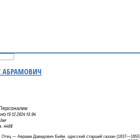
К АБРАМОВИЧ
 Персоналии
 15.12.2024 13:04
User
 4408
.
Отец — Авраам Давидович Бейм, одесский старший газзан (1837—1855)