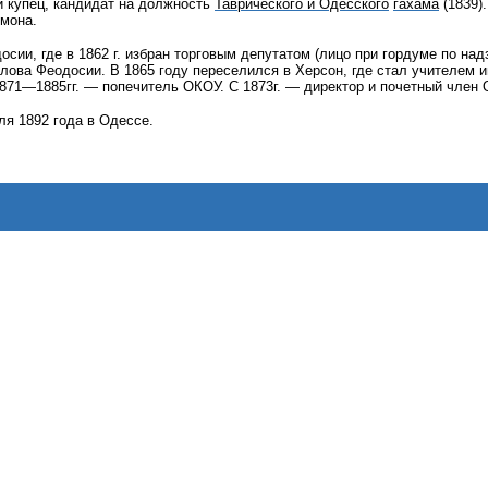
и купец, кандидат на должность
Таврического и Одесского
гахама
(1839)
омона.
сии, где в 1862 г. избран торговым депутатом (лицо при гордуме по над
олова Феодосии. В 1865 году переселился в Херсон, где стал учителем 
1871—1885гг. — попечитель ОКОУ. С 1873г. — директор и почетный чле
я 1892 года в Одессе.