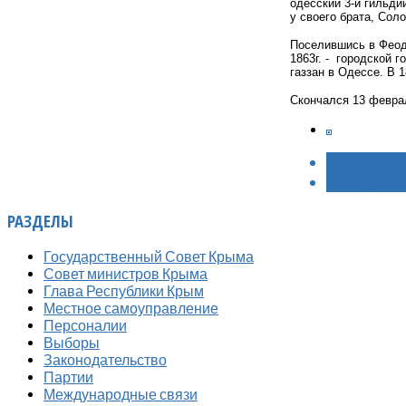
одесский 3-й гильди
у своего брата, Сол
Поселившись в Феодо
1863г. -
городской г
газзан в Одессе. В 
Скончался 13 феврал
< НАЗАД
ВПЕРЁД >
РАЗДЕЛЫ
Государственный Совет Крыма
Совет министров Крыма
Глава Республики Крым
Местное самоуправление
Персоналии
Выборы
Законодательство
Партии
Международные связи