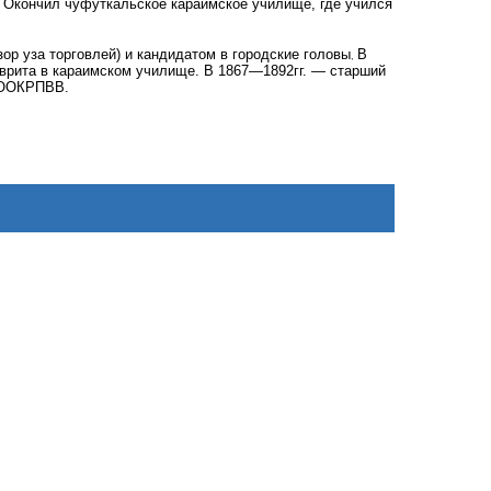
.
Окончил чуфуткальское караимское училище, где учился
зор уза торговлей) и кандидатом в городские головы
В
,
иврита в караимском училище. В 1867—1892гг. — старший
н ООКРПВВ.