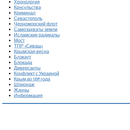
Хронология
Консульства
Криминал
Севастополь
Черноморский флот
Самозахваты земли
Исламские радикалы
Мост
ТПР «Сиваш»
Крымская весна
Блэкаут
Блокада
Диверсанты
Конфликт с Украиной
Крым до 1991 года
Шпионаж
Ждуны
Информация