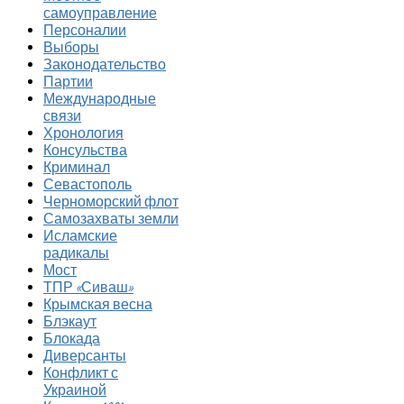
самоуправление
Персоналии
Выборы
Законодательство
Партии
Международные
связи
Хронология
Консульства
Криминал
Севастополь
Черноморский флот
Самозахваты земли
Исламские
радикалы
Мост
ТПР «Сиваш»
Крымская весна
Блэкаут
Блокада
Диверсанты
Конфликт с
Украиной