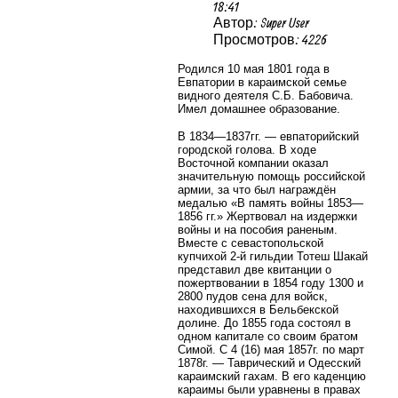
18:41
Автор: Super User
Просмотров: 4226
Родился 10 мая 1801 года в
Евпатории
в караимской семье
видного деятеля С.Б. Бабовича.
Имел домашнее образование.
В 1834—1837гг. — евпаторийский
городской голова. В ходе
Восточной компании оказал
значительную помощь российской
армии, за что был награждён
медалью «В память войны 1853—
1856 гг.» Жертвовал на издержки
войны и на пособия раненым.
Вместе с севастопольской
купчихой 2-й гильдии Тотеш Шакай
представил две квитанции о
пожертвовании в 1854 году 1300 и
2800 пудов сена для войск,
находившихся в Бельбекской
долине. До 1855 года состоял в
одном капитале со своим братом
Симой. С 4 (16) мая 1857г. по март
1878г. — Таврический и Одесский
караимский гахам. В его каденцию
караимы были уравнены в правах