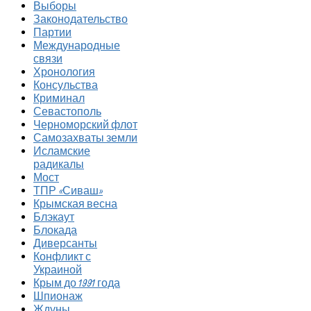
Выборы
Законодательство
Партии
Международные
связи
Хронология
Консульства
Криминал
Севастополь
Черноморский флот
Самозахваты земли
Исламские
радикалы
Мост
ТПР «Сиваш»
Крымская весна
Блэкаут
Блокада
Диверсанты
Конфликт с
Украиной
Крым до 1991 года
Шпионаж
Ждуны