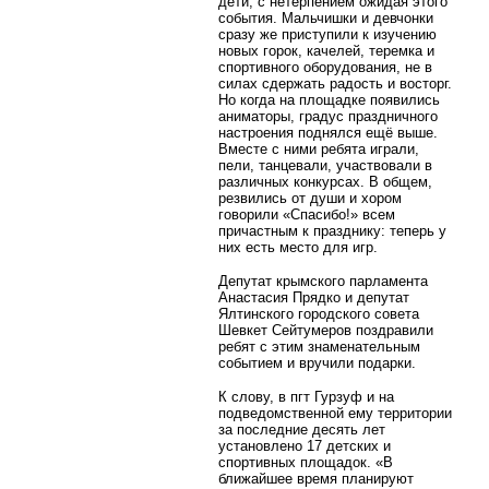
дети, с нетерпением ожидая этого
события. Мальчишки и девчонки
сразу же приступили к изучению
новых горок, качелей, теремка и
спортивного оборудования, не в
силах сдержать радость и восторг.
Но когда на площадке появились
аниматоры, градус праздничного
настроения поднялся ещё выше.
Вместе с ними ребята играли,
пели, танцевали, участвовали в
различных конкурсах. В общем,
резвились от души и хором
говорили «Спасибо!» всем
причастным к празднику: теперь у
них есть место для игр.
Депутат крымского парламента
Анастасия Прядко и депутат
Ялтинского городского совета
Шевкет Сейтумеров поздравили
ребят с этим знаменательным
событием и вручили подарки.
К слову, в пгт Гурзуф и на
подведомственной ему территории
за последние десять лет
установлено 17 детских и
спортивных площадок. «В
ближайшее время планируют