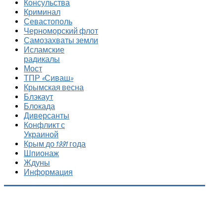
Консульства
Криминал
Севастополь
Черноморский флот
Самозахваты земли
Исламские
радикалы
Мост
ТПР «Сиваш»
Крымская весна
Блэкаут
Блокада
Диверсанты
Конфликт с
Украиной
Крым до 1991 года
Шпионаж
Ждуны
Информация