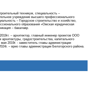
строительный техникум, специальность –
вательное учреждение высшего профессионального
альность – Городское строительство и хозяйство,
фессионального образования «Омская юридическая
икация – бакалавр.
2019гг. – архитектор, главный инженер проектов ООО
м архитектуры, градостроительства, капитального
мая 2019г. - заместитель главы администрации
2024г. – врио главы администрации Белогорского района.