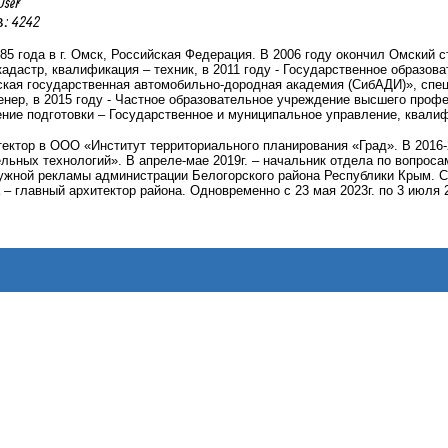
User
 4242
85 года в г. Омск, Российская Федерация. В 2006 году окончил Омский 
адастр, квалификация – техник, в 2011 году - Государственное образо
кая государственная автомобильно-дородная академия (СибАДИ)», специ
енер, в 2015 году - Частное образовательное учреждение высшего про
ние подготовки – Государственное и муниципальное управление, квалиф
итектор в ООО «Институт территориального планирования «Град». В 2016-
ельных технологий».
В апреле-мае 2019г. – начальник отдела по вопроса
ужной рекламы администрации Белогорского района Республики Крым. С 
 – главный архитектор района. Одновременно с 23 мая 2023г. по 3 июля 