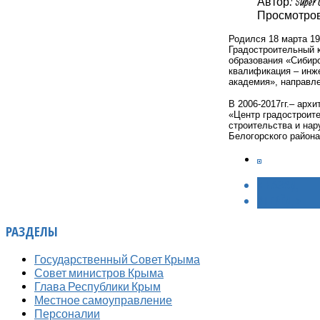
Автор: Super 
Просмотров:
Родился 18 марта 19
Градостроительный к
образования «Сибирс
квалификация – инж
академия», направле
В 2006-2017гг.– арх
«Центр градостроит
строительства и нар
Белогорского района
< НАЗАД
ВПЕРЁД >
РАЗДЕЛЫ
Государственный Совет Крыма
Совет министров Крыма
Глава Республики Крым
Местное самоуправление
Персоналии