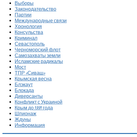
Выборы
Законодательство
Партии
Международные связи
Хронология
Консульства
Криминал
Севастополь
Черноморский флот
Самозахваты земли
Исламские радикалы
Мост
ТПР «Сиваш»
Крымская весна
Блэкаут
Блокада
Диверсанты
Конфликт с Украиной
Крым до 1991 года
Шпионаж
Ждуны
Информация