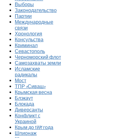
Выборы
Законодательство
Партии
Международные
связи
Хронология
Консульства
Криминал
Севастополь
Черноморский флот
Самозахваты земли
Исламские
радикалы
Мост
ТПР «Сиваш»
Крымская весна
Блэкаут
Блокада
Диверсанты
Конфликт с
Украиной
Крым до 1991 года
Шпионаж