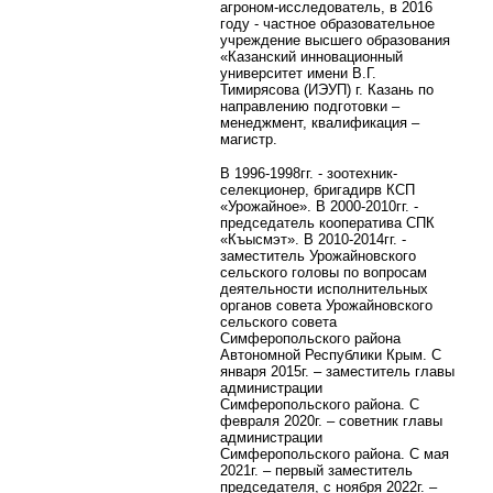
агроном-исследователь, в 2016
году - частное образовательное
учреждение высшего образования
«Казанский инновационный
университет имени В.Г.
Тимирясова (ИЭУП) г. Казань по
направлению подготовки –
менеджмент, квалификация –
магистр.
В 1996-1998гг. -
зоотехник-
селекционер, бригадир
в КСП
«Урожайное». В 2000-2010гг. -
председатель кооператива СПК
«Къысмэт». В 2010-2014гг. -
заместитель Урожайновского
сельского головы по вопросам
деятельности исполнительных
органов совета Урожайновского
сельского совета
Симферопольского района
Автономной Республики Крым. С
января 2015г. – заместитель главы
администрации
Симферопольского района. С
февраля 2020г. – советник главы
администрации
Симферопольского района. С мая
2021г. – первый заместитель
председателя, с ноября 2022г. –