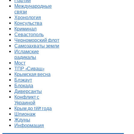
Партии
Международные
связи
Хронология
Консульства
Криминал
Севастополь
Черноморский флот
Самозахваты земли
Исламские
радикалы
Мост
ТПР «Сиваш»
Крымская весна
Блэкаут
Блокада
Диверсанты
Конфликт с
Украиной
Крым до 1991 года
Шпионаж
Ждуны
Информация