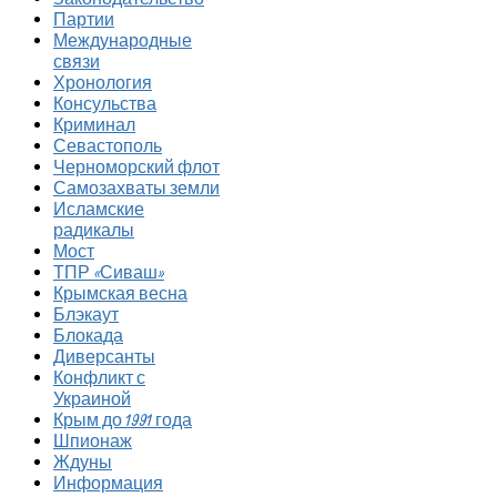
Партии
Международные
связи
Хронология
Консульства
Криминал
Севастополь
Черноморский флот
Самозахваты земли
Исламские
радикалы
Мост
ТПР «Сиваш»
Крымская весна
Блэкаут
Блокада
Диверсанты
Конфликт с
Украиной
Крым до 1991 года
Шпионаж
Ждуны
Информация