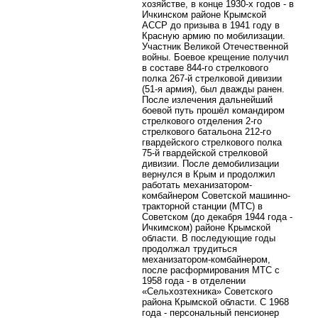
хозяйстве, в конце 1930-х годов - в
Ичкинском районе Крымской
АССР до призыва в 1941 году в
Красную армию по мобилизации.
Участник Великой Отечественной
войны. Боевое крещение получил
в составе 844-го стрелкового
полка 267-й стрелковой дивизии
(51-я армия), был дважды ранен.
После излечения дальнейший
боевой путь прошёл командиром
стрелкового отделения 2-го
стрелкового батальона 212-го
гвардейского стрелкового полка
75-й гвардейской стрелковой
дивизии. После демобилизации
вернулся в Крым и продолжил
работать механизатором-
комбайнером Советской машинно-
тракторной станции (МТС) в
Советском (до декабря 1944 года -
Ичкимском) районе Крымской
области. В последующие годы
продолжал трудиться
механизатором-комбайнером,
после расформирования МТС с
1958 года - в отделении
«Сельхозтехника» Советского
района Крымской области. С 1968
года - персональный пенсионер