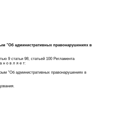
Крым "Об административных правонарушениях в
тью 9 статьи 98, статьей 100 Регламента
н о в л я е т:
 Крым "Об административных правонарушениях в
дования.