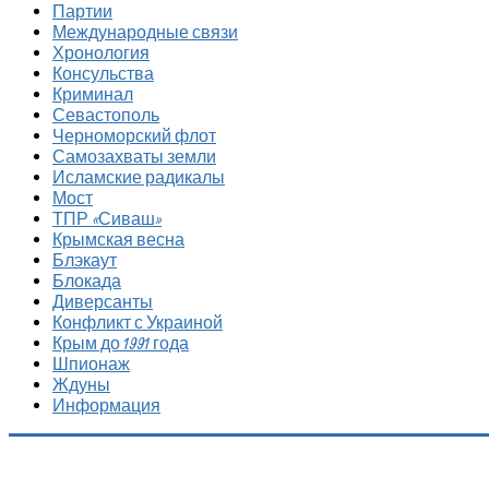
Партии
Международные связи
Хронология
Консульства
Криминал
Севастополь
Черноморский флот
Самозахваты земли
Исламские радикалы
Мост
ТПР «Сиваш»
Крымская весна
Блэкаут
Блокада
Диверсанты
Конфликт с Украиной
Крым до 1991 года
Шпионаж
Ждуны
Информация