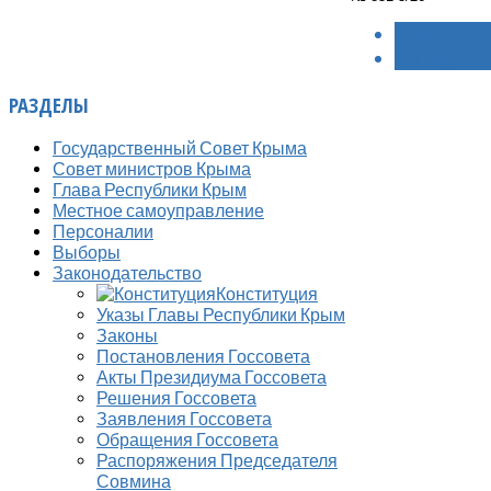
< НАЗАД
ВПЕРЁД >
РАЗДЕЛЫ
Государственный Совет Крыма
Совет министров Крыма
Глава Республики Крым
Местное самоуправление
Персоналии
Выборы
Законодательство
Конституция
Указы Главы Республики Крым
Законы
Постановления Госсовета
Акты Президиума Госсовета
Решения Госсовета
Заявления Госсовета
Обращения Госсовета
Распоряжения Председателя
Совмина