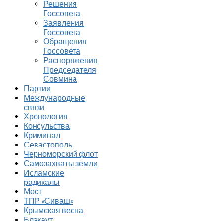
Решения
Госсовета
Заявления
Госсовета
Обращения
Госсовета
Распоряжения
Председателя
Совмина
Партии
Международные
связи
Хронология
Консульства
Криминал
Севастополь
Черноморский флот
Самозахваты земли
Исламские
радикалы
Мост
ТПР «Сиваш»
Крымская весна
Блэкаут