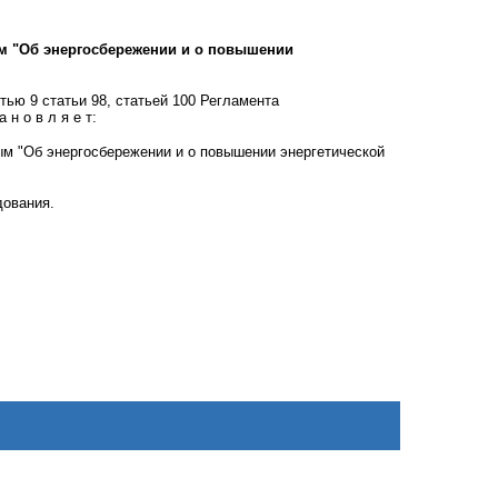
ым "Об энергосбережении и о повышении
тью 9 статьи 98, статьей 100 Регламента
н о в л я е т:
ым "Об энергосбережении и о повышении энергетической
дования.