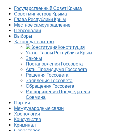
Государственный Совет Крыма
Совет министров Крыма
Глава Республики Крым
Местное самоуправление
Персоналии
Выборы
Законодательство
Конституция
Указы Главы Республики Крым
Законы
Постановления Госсовета
Акты Президиума Госсовета
Решения Госсовета
Заявления Госсовета
Обращения Госсовета
Распоряжения Председателя
Совмина
Партии
Международные связи
Хронология
Консульства
Криминал
Севастополь