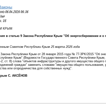
Законы
 06.04.2026 06:36
User
: 35
КИ КРЫМ
ния в статью 9 Закона Республики Крым "Об энергосбережении и о
енным Советом Республики Крым 25 марта 2026 года
9 Закона Республики Крым от 28 января 2015 года № 77-3PK/2015 "Об эн
публике Крым" (Ведомости Государственного Совета Республики Крым, 2015
 1–2, ст. 8) слова "объектов инфраструктуры и другого имущества общег
единений граждан" заменить словами "имущества общего пользования, р
ства или огородничества для собственных нужд".
 Крым С. AKCËНOB