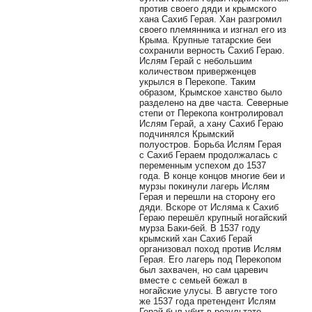
против своего дяди и крымского
хана Сахиб Герая. Хан разгромил
своего племянника и изгнал его из
Крыма. Крупные татарские беи
сохранили верность Сахиб Гераю.
Ислям Герай с небольшим
количеством приверженцев
укрылся в Перекопе. Таким
образом, Крымское ханство было
разделено на две часта. Северные
степи от Перекопа контролировал
Ислям Герай, а хану Сахиб Гераю
подчинялся Крымский
полуостров.
Борьба Ислям Герая
с Сахиб Гераем продолжалась с
переменным успехом до 1537
года. В конце концов многие беи и
мурзы покинули лагерь Ислям
Герая и перешли на сторону его
дяди. Вскоре от Исляма к Сахиб
Гераю перешёл крупный ногайский
мурза Баки-бей. В 1537 году
крымский хан Сахиб Герай
организовал поход против Ислям
Герая. Его лагерь под Перекопом
был захвачен, но сам царевич
вместе с семьей бежал в
ногайские улусы. В августе того
же 1537 года претендент Ислям
Герай был убит в результате