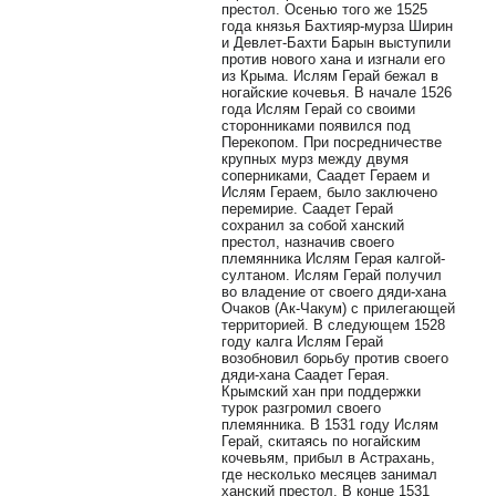
престол. Осенью того же 1525
года князья Бахтияр-мурза Ширин
и Девлет-Бахти Барын выступили
против нового хана и изгнали его
из Крыма. Ислям Герай бежал в
ногайские кочевья. В начале 1526
года Ислям Герай со своими
сторонниками появился под
Перекопом. При посредничестве
крупных мурз между двумя
соперниками, Саадет Гераем и
Ислям Гераем, было заключено
перемирие. Саадет Герай
сохранил за собой ханский
престол, назначив своего
племянника Ислям Герая калгой-
султаном. Ислям Герай получил
во владение от своего дяди-хана
Очаков (Ак-Чакум) с прилегающей
территорией. В следующем 1528
году калга Ислям Герай
возобновил борьбу против своего
дяди-хана Саадет Герая.
Крымский хан при поддержки
турок разгромил своего
племянника. В 1531 году Ислям
Герай, скитаясь по ногайским
кочевьям, прибыл в Астрахань,
где несколько месяцев занимал
ханский престол. В конце 1531