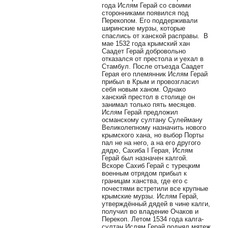
года Ислям Герай со своими
сторонниками появился под
Перекопом. Его поддерживали
ширинские мурзы, которые
спаслись от ханской расправы.
В
мае 1532 года крымский хан
Саадет Герай добровольно
отказался от престола и уехал в
Стамбул. После отъезда Саадет
Герая его племянник Ислям Герай
прибыл в Крым и провозгласил
себя новым ханом. Однако
ханский престол в столице он
занимал только пять месяцев.
Ислям Герай предложил
османскому султану Сулейману
Великолепному назначить нового
крымского хана, но выбор Порты
пал не на него, а на его другого
дядю, Сахиба I Герая, Ислям
Герай был назначен калгой.
Вскоре Сахиб Герай с турецким
военным отрядом прибыл к
границам ханства, где его с
почестями встретили все крупные
крымские мурзы. Ислям Герай,
утверждённый дядей в чине калги,
получил во владение Очаков и
Перекоп. Летом 1534 года калга-
султан Ислям Герай поднял мятеж