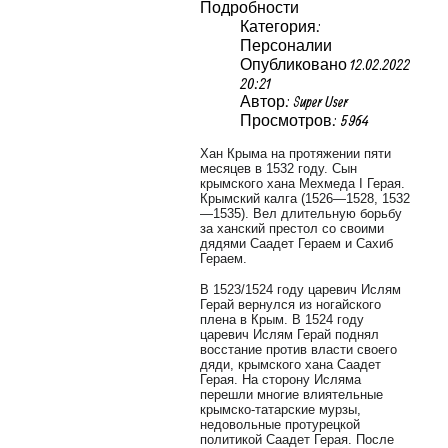
Подробности
Категория:
Персоналии
Опубликовано 12.02.2022
20:21
Автор: Super User
Просмотров: 5964
Хан Крыма на протяжении пяти
месяцев в 1532 году. Сын
крымского хана Мехмеда I Герая.
Крымский калга (1526—1528, 1532
—1535). Вел длительную борьбу
за ханский престол со своими
дядями Саадет Гераем и Сахиб
Гераем.
В 1523/1524 году царевич Ислям
Герай вернулся из ногайского
плена в Крым. В 1524 году
царевич Ислям Герай поднял
восстание против власти своего
дяди, крымского хана Саадет
Герая. На сторону Исляма
перешли многие влиятельные
крымско-татарские мурзы,
недовольные протурецкой
политикой Саадет Герая. После