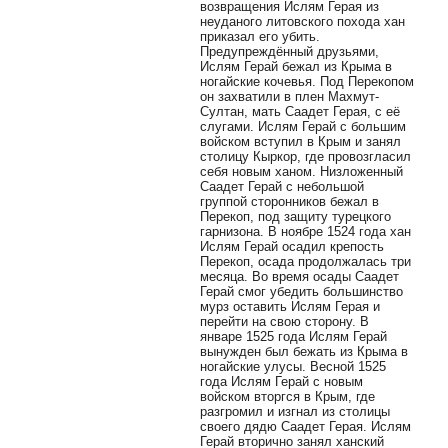
возвращения Ислям Герая из
неуданого литовского похода хан
приказал его убить.
Предупреждённый друзьями,
Ислям Герай бежал из Крыма в
ногайские кочевья. Под Перекопом
он захватили в плен Махмут-
Султан, мать Саадет Герая, с её
слугами. Ислям Герай с большим
войском вступил в Крым и занял
столицу Кыркор, где провозгласил
себя новым ханом. Низложенный
Саадет Герай с небольшой
группой сторонников бежал в
Перекоп, под защиту турецкого
гарнизона. В ноябре 1524 года хан
Ислям Герай осадил крепость
Перекоп, осада продолжалась три
месяца. Во время осады Саадет
Герай смог убедить большинство
мурз оставить Ислям Герая и
перейти на свою сторону. В
январе 1525 года Ислям Герай
вынужден был бежать из Крыма в
ногайские улусы. Весной 1525
года Ислям Герай с новым
войском вторгся в Крым, где
разгромил и изгнал из столицы
своего дядю Саадет Герая. Ислям
Герай вторично занял ханский