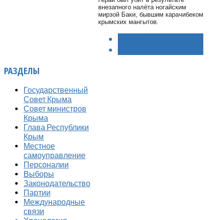
внезапного налёта ногайским
мирзой Баки, бывшим карачибеком
крымских мангытов.
< НАЗАД
ВПЕРЁД >
РАЗДЕЛЫ
Государственный
Совет Крыма
Совет министров
Крыма
Глава Республики
Крым
Местное
самоуправление
Персоналии
Выборы
Законодательство
Партии
Международные
связи