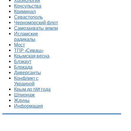
Хронология
Консульства
Криминал
Севастополь
Черноморский флот
Самозахваты земли
Исламские
радикалы
Мост
ТПР «Сиваш»
Крымская весна
Блэкаут
Блокада
Диверсанты
Конфликт с
Украиной
Крым до 1991 года
Шпионаж
Ждуны
Информация