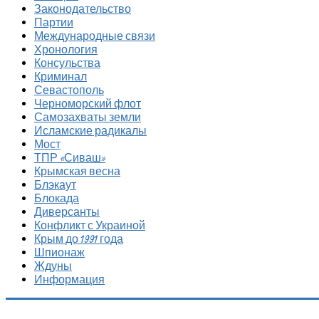
Законодательство
Партии
Международные связи
Хронология
Консульства
Криминал
Севастополь
Черноморский флот
Самозахваты земли
Исламские радикалы
Мост
ТПР «Сиваш»
Крымская весна
Блэкаут
Блокада
Диверсанты
Конфликт с Украиной
Крым до 1991 года
Шпионаж
Ждуны
Информация