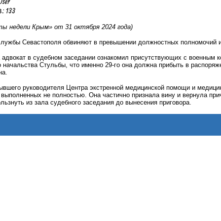
User
 133
ы недели Крым» от 31 октября 2024 года)
службы Севастополя обвиняют в превышении должностных полномочий и 
а адвокат в судебном заседании ознакомил присутствующих с военным к
 начальства Стульбы, что именно 29-го она должна прибыть в распоря
на.
бывшего руководителя Центра экстренной медицинской помощи и медици
 выполненных не полностью. Она частично признала вину и вернула пр
льзнуть из зала судебного заседания до вынесения приговора.