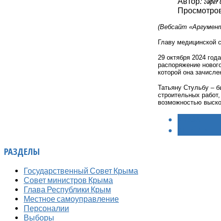
Автор: Super 
Просмотров:
(Вебсайт «Аргумент
Главу медицинской 
29 октября 2024 год
распоряжение нового
которой она зачисле
Татьяну Стульбу – 
строительных работ,
возможностью выско
< НАЗАД
ВПЕРЁД >
РАЗДЕЛЫ
Государственный Совет Крыма
Совет министров Крыма
Глава Республики Крым
Местное самоуправление
Персоналии
Выборы