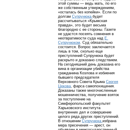
этой суммы — ведь мать, по его
же собственным утверждениям,
«осталась без копейки». Если по
долгам
Супрунюка
будет
рассчитываться «Крымская
правда», это будет весьма
благородно с ее стороны. Газете
не удастся посеять сомнения в
неотвратимости суда над
Е.
Супрунюком
. Суд обязательно
состоится. Вопрос заключается
лишь в том, сколько еще
преступлений Супрунюка будет
раскрыто и доказано следствием.
На сегодняшний день доказана его
вина в организации убийства
гражданина Козлова и избиения
бывшего председателя
Верховного Совета Крыма
Сергея
Цекова
, фарса самопохищения.
Доказаны также многочисленные
мошенничества, получение взяток
за поступление на
Симферопольский факультет
Харьковского института
внутренних дел и совершение
целого ряда других преступлений.
В отношении
Супрунюка
избрана
мера пресечения — арест, он
объявлен в межгосударственный