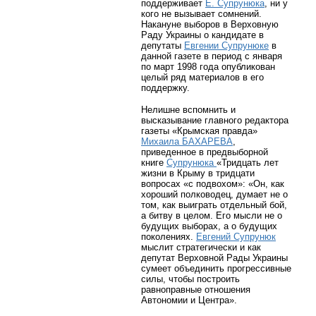
поддерживает
Е. Супрунюка
, ни у
кого не вызывает сомнений.
Накануне выборов в Верховную
Раду Украины о кандидате в
депутаты
Евгении Супрунюке
в
данной газете в период с января
по март 1998 года опубликован
целый ряд материалов в его
поддержку.
Нелишне вспомнить и
высказывание главного редактора
газеты «Крымская правда»
Михаила БАХАРЕВА
,
приведенное в предвыборной
книге
Супрунюка
«Тридцать лет
жизни в Крыму в тридцати
вопросах «с подвохом»: «Он, как
хороший полководец, думает не о
том, как выиграть отдельный бой,
а битву в целом. Его мысли не о
будущих выборах, а о будущих
поколениях.
Евгений Супрунюк
мыслит стратегически и как
депутат Верховной Рады Украины
сумеет объединить прогрессивные
силы, чтобы построить
равноправные отношения
Автономии и Центра».