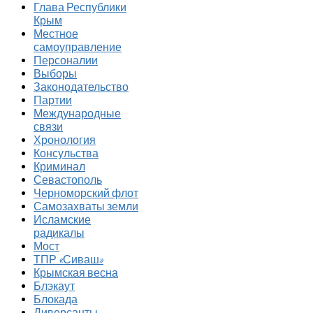
Глава Республики
Крым
Местное
самоуправление
Персоналии
Выборы
Законодательство
Партии
Международные
связи
Хронология
Консульства
Криминал
Севастополь
Черноморский флот
Самозахваты земли
Исламские
радикалы
Мост
ТПР «Сиваш»
Крымская весна
Блэкаут
Блокада
Диверсанты