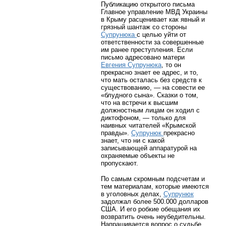
Публикацию открытого письма
Главное управление МВД Украины
в Крыму расценивает как явный и
грязный шантаж со стороны
Супрунюка
с целью уйти от
ответственности за совершенные
им ранее преступления. Если
письмо адресовано матери
Евгения Супрунюка
, то он
прекрасно знает ее адрес, и то,
что мать осталась без средств к
существованию, — на совести ее
«блудного сына». Сказки о том,
что на встречи к высшим
должностным лицам он ходил с
диктофоном, — только для
наивных читателей «Крымской
правды».
Супрунюк
прекрасно
знает, что ни с какой
записывающей аппаратурой на
охраняемые объекты не
пропускают.
По самым скромным подсчетам и
тем материалам, которые имеются
в уголовных делах,
Супрунюк
задолжал более 500.000 долларов
США. И его робкие обещания их
возвратить очень неубедительны.
Напрашивается вопрос о судьбе