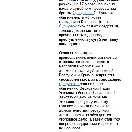
розыск. На 17 марта назначено
начало судебного процесса над
братом
Супрунюка
С. Кущенко,
обвиняемом в убийстве
гражданина Козлова. То, что
Супрунюк
скрылся от следствия,
только доказывает его
причастность к данному
преступлению и усугубляет вину
последнего.
Обвинение в адрес
правоохранительных органов со
стороны некоторых средств
массовой информации и
должностных лиц Автономной
Республики Крым в непринятии
своевременных мер к задержанию
Супрунюка
равносильно
обвинению Верховной Рады
Украины в бегстве Лазаренко. По
действующему на Украине
Уголовно-процессуальному
кодексу сначала собираются
доказательства преступной
деятельности, возбуждается
уголовное дело, а затем ставится
вопрос о задержании и аресте, а
не наоборот.