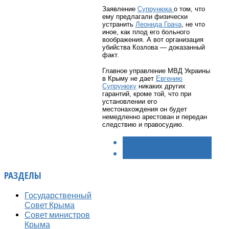
Заявление
Супрунюка
о том, что
ему предлагали физически
устранить
Леонида Грача
, не что
иное, как плод его больного
воображения. А вот организация
убийства Козлова — доказанный
факт.
Главное управление МВД Украины
в Крыму не дает
Евгению
Супрунюку
никаких других
гарантий, кроме той, что при
установлении его
местонахождения он будет
немедленно арестован и передан
следствию и правосудию.
< НАЗАД
ВПЕРЁД >
РАЗДЕЛЫ
Государственный
Совет Крыма
Совет министров
Крыма