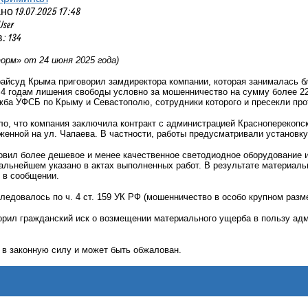
 19.07.2025 17:48
User
 134
рм» от 24 июня 2025 года)
райсуд Крыма приговорил замдиректора компании, которая занималась б
 4 годам лишения свободы условно за мошенничество на сумму более 22
жба УФСБ по Крыму и Севастополю, сотрудники которого и пресекли пр
о, что компания заключила контракт с администрацией Красноперекопс
женной на ул. Чапаева. В частности, работы предусматривали установк
овил более дешевое и менее качественное светодиодное оборудование 
альнейшем указано в актах выполненных работ. В результате материал
я в сообщении.
ледовалось по ч. 4 ст. 159 УК РФ (мошенничество в особо крупном разме
орил гражданский иск о возмещении материального ущерба в пользу ад
 в законную силу и может быть обжалован.