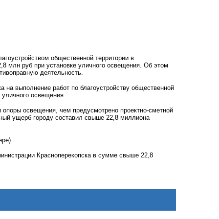
лагоустройством общественной территории в
,8 млн руб при установке уличного освещения. Об этом
отивоправную деятельность.
ка на выполнение работ по благоустройству общественной
у уличного освещения.
и опоры освещения, чем предусмотрено проектно-сметной
ьный ущерб городу составил свыше 22,8 миллиона
ре).
министрации Красноперекопска в сумме свыше 22,8