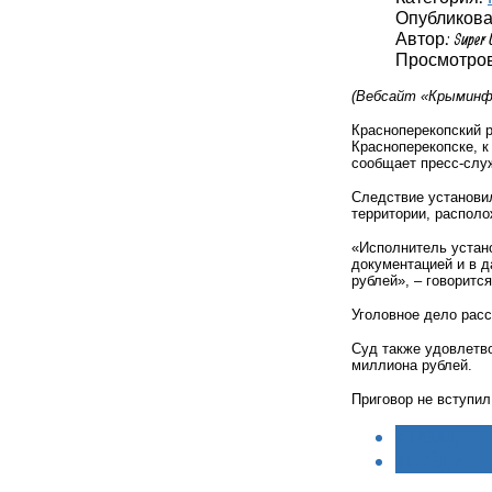
Опубликовано
Автор: Super 
Просмотров:
(Вебсайт «Крыминфо
Красноперекопский 
Красноперекопске, к
сообщает пресс-слу
Следствие установил
территории, располо
«Исполнитель устан
документацией и в д
рублей», – говоритс
Уголовное дело расс
Суд также удовлетв
миллиона рублей.
Приговор не вступил
< НАЗАД
ВПЕРЁД >