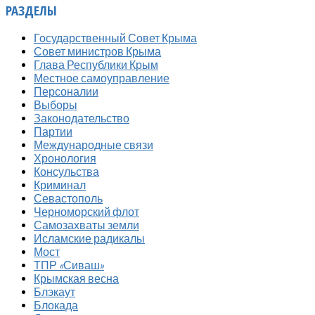
РАЗДЕЛЫ
Государственный Совет Крыма
Совет министров Крыма
Глава Республики Крым
Местное самоуправление
Персоналии
Выборы
Законодательство
Партии
Международные связи
Хронология
Консульства
Криминал
Севастополь
Черноморский флот
Самозахваты земли
Исламские радикалы
Мост
ТПР «Сиваш»
Крымская весна
Блэкаут
Блокада