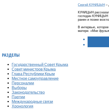
Сергей КУНИЦЫН
– 
КУНИЦЫН рассказал,
господин КУНИЦЫН в 
ранен и позже возгл
В интервью, которое
матери.
«Мне друзья
< НАЗАД
ВПЕРЁД >
РАЗДЕЛЫ
Государственный Совет Крыма
Совет министров Крыма
Глава Республики Крым
Местное самоуправление
Персоналии
Выборы
Законодательство
Партии
Международные связи
Хронология