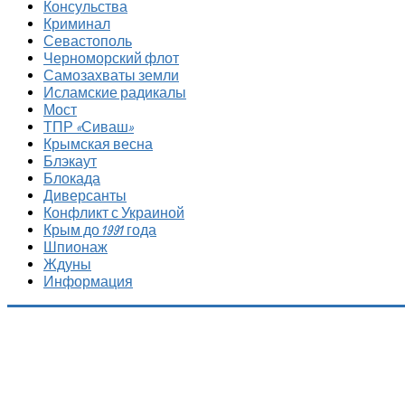
Консульства
Криминал
Севастополь
Черноморский флот
Самозахваты земли
Исламские радикалы
Мост
ТПР «Сиваш»
Крымская весна
Блэкаут
Блокада
Диверсанты
Конфликт с Украиной
Крым до 1991 года
Шпионаж
Ждуны
Информация