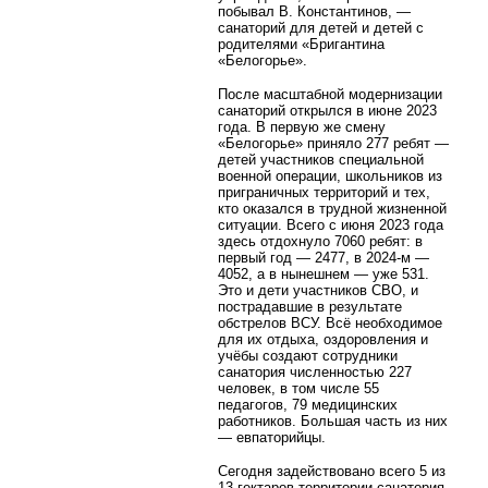
побывал В. Константинов, —
санаторий для детей и детей с
родителями «Бригантина
«Белогорье».
После масштабной модернизации
санаторий открылся в июне 2023
года. В первую же смену
«Белогорье» приняло 277 ребят —
детей участников специальной
военной операции, школьников из
приграничных территорий и тех,
кто оказался в трудной жизненной
ситуации. Всего с июня 2023 года
здесь отдохнуло 7060 ребят: в
первый год — 2477, в 2024-м —
4052, а в нынешнем — уже 531.
Это и дети участников СВО, и
пострадавшие в результате
обстрелов ВСУ. Всё необходимое
для их отдыха, оздоровления и
учёбы создают сотрудники
санатория численностью 227
человек, в том числе 55
педагогов, 79 медицинских
работников. Большая часть из них
— евпаторийцы.
Сегодня задействовано всего 5 из
13 гектаров территории санатория.