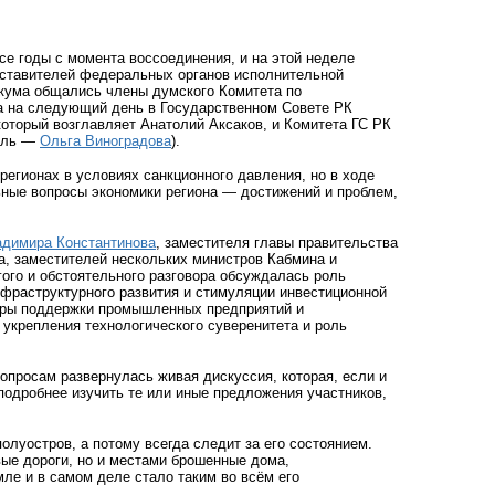
 годы с момента воссоединения, и на этой неделе
дставителей федеральных органов исполнительной
икума общались члены думского Комитета по
 а на следующий день в Государственном Совете РК
оторый возглавляет Анатолий Аксаков, и Комитета ГС РК
тель —
Ольга Виноградова
).
егионах в условиях санкционного давления, но в ходе
ьные вопросы экономики региона — достижений и проблем,
димира Константинова
, заместителя главы правительства
а, заместителей нескольких министров Кабмина и
гого и обстоятельного разговора обсуждалась роль
нфраструктурного развития и стимуляции инвестиционной
меры поддержки промышленных предприятий и
укрепления технологического суверенитета и роль
опросам развернулась живая дискуссия, которая, если и
подробнее изучить те или иные предложения участников,
олуостров, а потому всегда следит за его состоянием.
овые дороги, но и местами брошенные дома,
ле и в самом деле стало таким во всём его