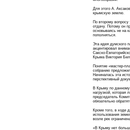
Для этого А. Аксако
крымскую землю.
По второму вопросу
отдачу. Потому он п
основываясь не на к
пополняться.
Эта идея думского п
акцентировал вниман
Сакско-Евпаторийск
Крыма Виктория Бил
Понятие «мастер-пл
собранию предложил 
Начиналась эта исто
перспективный доку
В Крыму по данному 
нагрузкой, которая 
председатель Комите
обязательно обратят
Кроме того, в ходе 
использования земе
возле рек ограничен
«В Крыму нет больши