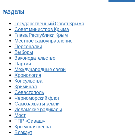
РАЗДЕЛЫ
Государственный Совет Крыма
Совет министров Крыма
Глава Республики Крым
Местное самоуправление
Персоналии
Выборы
Законодательство
Партии
Международные связи
Хронология
Консульства
Криминал
Севастополь
Черноморский флот
Самозахваты земли
Исламские радикалы
Мост
ТПР «Сиваш»
Крымская весна
Блэкаут