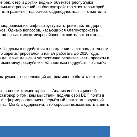
е рек, озёр и других водных объектов республики
льных ограничений на благоустройство этих территорий
 для развития, например, садоводчества», — отметил в
 модернизацию инфраструктуры, строительство дорог,
нов. Однако вопросов, касающихся благоустройства
ства новых жилых микрорайонов, строительства школ,
м Госдумы о содействии в продлении на законодательном
о зарегистрировался и начал работать до 2018 года.
во дешёвые деньги и эффективно реализовывать проекты в
 экономику республики. «Зачем нам подрубать крылья?»
инструмент, позволяющий эффективно работать сотням
он в своём комментарии. — Анализ инвестиционной
азговор о том, кем мы стали, подняв свой ВВП почти в
ии и сформировали очень серьёзный протокол поручений —
ента. Мы благодарны им, это хорошая возможность влиять