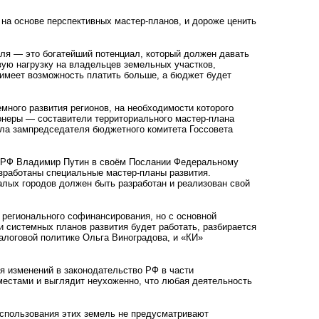
 на основе перспективных мастер-планов, и дороже ценить
ля — это богатейший потенциал, который должен давать
вую нагрузку на владельцев земельных участков,
, имеет возможность платить больше, а бюджет будет
емного развития регионов, на необходимости которого
ионеры — составители территориального мастер-плана
ала зампредседателя бюджетного комитета Госсовета
нт РФ Владимир Путин в своём Послании Федеральному
азработаны специальные мастер-планы развития.
малых городов должен быть разработан и реализован свой
 регионального софинансирования, но с основной
и системных планов развития будет работать, разбирается
алоговой политике Ольга Виноградова, и «КИ»
я изменений в законодательство РФ в части
местами и выглядит неухоженно, что любая деятельность
использования этих земель не предусматривают