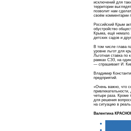
исключений для таки
территории выглядят
позволит нам сделат
своём комментарии 
Российский Крым ак
обустройство общест
Крыма, ещё немало. 
детских садов и дру
В том числе глава п
уровне льгот для кр
Льготная ставка по 
рамках СЭЗ, на оди
— спрашивает И. Ки
Владимир Константи
предприятий.
«Очень важно, что 
привлекательности, 
четыре раза. Кроме 
для решения вопросо
на ситуацию в реаль
Валентина КРАСН
< НАЗАД
ВПЕРЁД >