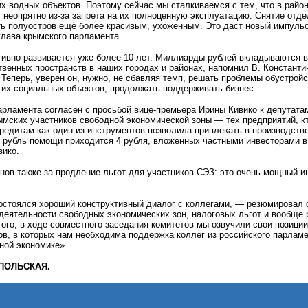
х водных объектов. Поэтому сейчас мы сталкиваемся с тем, что в район
 неопрятно из-за запрета на их полноценную эксплуатацию. Снятие отде
ь полуостров ещё более красивым, ухоженным. Это даст новый импульс
глава крымского парламента.
тивно развивается уже более 10 лет. Миллиарды рублей вкладываются в
венных пространств в наших городах и районах, напомнил В. Константи
Теперь, уверен он, нужно, не сбавляя темп, решать проблемы обустрой
гих социальных объектов, продолжать поддерживать бизнес.
арламента согласен с просьбой вице-премьера Ирины Кивико к депутата
ымских участников свободной экономической зоны — тех предприятий, кт
кредитам как один из инструментов позволила привлекать в производст
н рубль помощи приходится 4 рубля, вложенных частными инвесторами в
вико.
нов также за продление льгот для участников СЭЗ: это очень мощный 
состоялся хороший конструктивный диалог с коллегами, — резюмировал 
деятельности свободных экономических зон, налоговых льгот и вообще р
того, в ходе совместного заседания комитетов мы озвучили свои позиц
в, в которых нам необходима поддержка коллег из российского парлам
ной экономике».
ОПОЛЬСКАЯ.