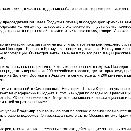
в предложил, в частности, два способа: развивать территорию системно,
 у председателя комитета Госдумы мотивация следующая: крымская зем
редложил коллегам поучаствовать в эксперименте — установить налого
адастровой, а на рыночной стоимости. «Кто нахватал», говорит Аксаков
арламентария пока развития не получила, а вот тема комплексного сист
ие Президент России, в Крыму, как говорится, «зашла». Есть у нас и п
ой агломерации. Об инструментах и механизмах его реализации рассказ
ан.
ан» для нас пока непривычно, хотя уже прошёл почти год, как Президе
определить перечень из 200 российских городов, для которых будут р
рия на Дальнем Востоке и в Арктике, а сейчас ещё для 200 крупных и 
мент.
пути готовы пойти Симферополь, Евпатория, Ялта и Керчь, на условиях
ляжет на федеральный бюджет. В том, как идея по созданию и реализаци
та ГС РК по экономической, бюджетно-финансовой, инвестиционной и н
ся к ней за разъяснениями.
дискуссии Владимир Константинов поднял вопрос о возможности внесени
ль в районе водоёмов. Он рассказал коллегам из Москвы: потому Крым 
а.
х рек, многие из них — сезонные, однако действующие законы в части