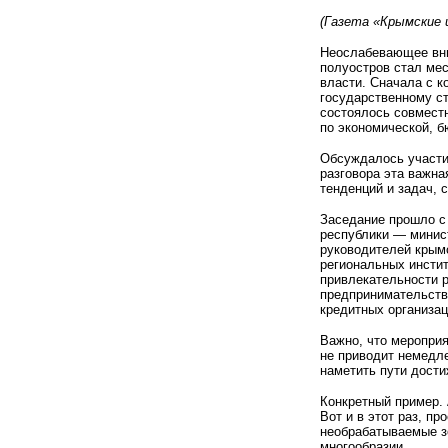
(Газета «Крымские 
Неослабевающее вни
полуостров стал ме
власти. Сначала с 
государственному с
состоялось совмест
по экономической, 
Обсуждалось участие
разговора эта важна
тенденций и задач, 
Заседание прошло с
республики — минис
руководителей крымс
региональных инстит
привлекательности 
предпринимательств
кредитных организац
Важно, что мероприя
не приводит немедле
наметить пути дост
Конкретный пример. 
Вот и в этот раз, п
необрабатываемые зе
многообразии.