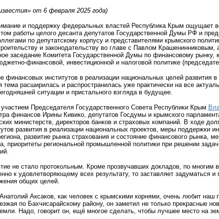
известия» от 6 февраля 2025 года)
мание и поддержку федеральных властей Республика Крым ощущает все
стом работы целого десанта депутатов Государственной Думы РФ и пре
коллегами по депутатскому корпусу и представителями крымского полит
троительству и законодательству во главе с Павлом Крашенинниковым,
ное заседание Комитета Государственной Думы по финансовому рынку, к
бюджетно-финансовой, инвестиционной и налоговой политике (председа
 финансовых институтов в реализации национальных целей развития в р
я тема расширилась и распространилась уже практически на все актуал
сегодняшней ситуации и пристального взгляда в будущее.
 участием Председателя Государственного Совета Республики Крым
Вла
тра финансов Ирины Кивико, депутатов Госдумы и крымского парламент
ких министерств, директоров банков и страховых компаний. В ходе дол
утов развития в реализации национальных проектов, меры поддержки и
региона, развитие рынка страхования и состояние финансового рынка, 
а, приоритеты региональной промышленной политики при решении задач 
ий.
тие не стало протокольным. Кроме прозвучавших докладов, по многим в
нно к удовлетворяющему всех результату, то заставляет задуматься и 
ижения общих целей.
Анатолий Аксаков, как человек с крымскими корнями, очень любит наш п
роезжая по Бахчисарайскому району, он заметил не только прекрасные н
мли. Надо, говорит он, ещё многое сделать, чтобы лучшее место на зем