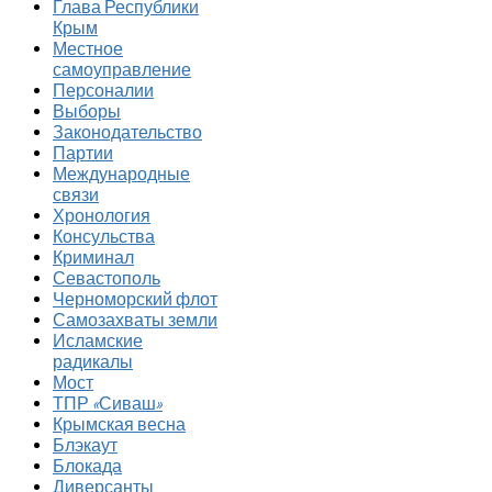
Глава Республики
Крым
Местное
самоуправление
Персоналии
Выборы
Законодательство
Партии
Международные
связи
Хронология
Консульства
Криминал
Севастополь
Черноморский флот
Самозахваты земли
Исламские
радикалы
Мост
ТПР «Сиваш»
Крымская весна
Блэкаут
Блокада
Диверсанты