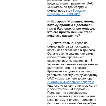
председателя
правления
ОАО
«Крымгаз» по транспорту и
сжиженному газу
Илларион
Игоревич КАПОВСКИЙ
.
— Илларион Игоревич, может,
потому проблем с доставкой
газа в баллонах стало меньше,
что его просто меньше стало
покупать население?
— Действительно, спрос на
сжиженный газ за последние
шесть лет сократился в три раза.
Однако это не значит, что сами
собой отпали проблемы с
обеспечением им населения. В
Украине по-прежнему напряженная
обстановка, его не хватает.
Крымчане находятся в лучших
условиях, потому что руководству
ОАО «Крымгаз», его директору
Анатолию Яковлевичу Коцерубе
удалось установить прямые связи
с оренбургским «Газпромом».
Предприятие своевременно
рассчитывается с поставщиками
газа, потому «голубое топливо» в
баллонах поступает без перебоев.