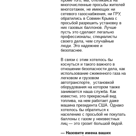
Кроме того, мы, откликаясь на
многочисленные просьбы жителей
многоэтажек, не имеющих ни
сетевого газоснабжения, ни ГРУ,
обратились в Совмин Крыма с
просьбой разрешить установку в
них газовых баллонов. Лучше
пусть это сделают легально
профессионалы, специалисты
своего дела, чем случайные
люди. Это надежнее и
безопаснее.
В связи с этим хотелось бы
коснуться и такого важного в
отношении безопасности дела, как
использование сжиженного газа на
легковом и грузовом
автотранспорте,
установкой
оборудования на котором также
занимается наша служба. Как
известно, это прекрасный вид
топлива, на нем работает даже
машина президента США. Однако
хотелось бы обратиться к
населению с просьбой не покупать
баллоны с газом у неизвестных
лиц — это грозит большой бедой.
— Назовите имена ваших