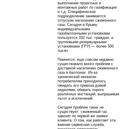
выполнение проектных и
монтажных работ по газификации
и т.д. Специфическое
подразделение занимается
отпуском населению сжиженного
газа. Сегодня в Крыму
индивидуальными
газобаллонными установками
пользуется 332 тыс. граждан, а
групповыми резервуарными
установками (ГРУ) — более 500
тысяч.
Помнится, еще совсем недавно
существовало много проблем с
доставкой населению сжиженного
газа в баллонах. Из-за
хронической нехватки
потребителям приходилось
ожидать его привоза домой
неделями, обивать пороги
различных инстанций, выпрашивая
льгот и исключений.
Сегодня проблем таких не
существует: сжиженный газ
завозят по первой же заявке
клиента. О том, как работает эта
важная сервисная служба,
рассказал заместитель