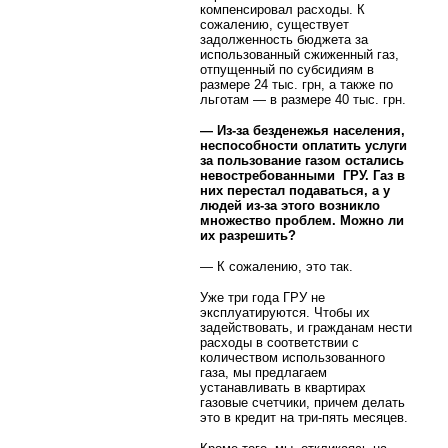
компенсировал расходы. К
сожалению, существует
задолженность бюджета за
использованный сжиженный газ,
отпущенный по субсидиям в
размере 24 тыс. грн, а также по
льготам — в размере 40 тыс. грн.
— Из-за безденежья населения,
неспособности оплатить услуги
за пользование газом остались
невостребованными
ГРУ. Газ в
них перестал подаваться, а у
людей из-за этого возникло
множество проблем. Можно ли
их разрешить?
— К сожалению, это так.
Уже три года ГРУ не
эксплуатируются. Чтобы их
задействовать, и гражданам нести
расходы в соответствии с
количеством использованного
газа, мы предлагаем
устанавливать в квартирах
газовые счетчики, причем делать
это в кредит на три-пять месяцев.