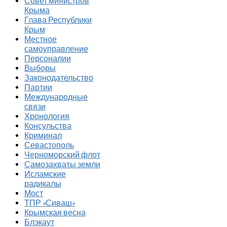
Совет министров
Крыма
Глава Республики
Крым
Местное
самоуправление
Персоналии
Выборы
Законодательство
Партии
Международные
связи
Хронология
Консульства
Криминал
Севастополь
Черноморский флот
Самозахваты земли
Исламские
радикалы
Мост
ТПР «Сиваш»
Крымская весна
Блэкаут