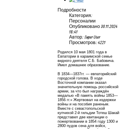
Подробности
Категория:
Персоналии
Опубликовано 30.11.2024
18:41
Автор: Super User
Просмотров: 4221
Родился 10 мая 1801 года в
Евпатории
в караимской семье
видного деятеля С.Б. Бабовича.
Имел домашнее образование.
В 1834—1837гг. — евпаторийский
городской голова. В ходе
Восточной компании оказал
значительную помощь российской
армии, за что был награждён
медалью «В память войны 1853—
1856 гг.» Жертвовал на издержки
войны и на пособия раненым.
Вместе с севастопольской
купчихой 2-й гильдии Тотеш Шакай
представил две квитанции о
пожертвовании в 1854 году 1300 и
2800 пудов сена для войск,