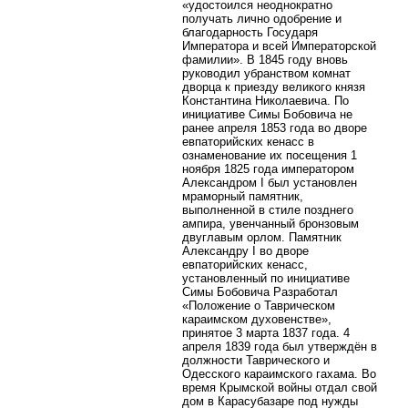
«удостоился неоднократно
получать лично одобрение и
благодарность Государя
Императора и всей Императорской
фамилии». В 1845 году вновь
руководил убранством комнат
дворца к приезду великого князя
Константина Николаевича. По
инициативе Симы Бобовича не
ранее апреля 1853 года во дворе
евпаторийских кенасс в
ознаменование их посещения 1
ноября 1825 года императором
Александром I был установлен
мраморный памятник,
выполненной в стиле позднего
ампира, увенчанный бронзовым
двуглавым орлом. Памятник
Александру I во дворе
евпаторийских кенасс,
установленный по инициативе
Симы Бобовича Разработал
«Положение о Таврическом
караимском духовенстве»,
принятое 3 марта 1837 года. 4
апреля 1839 года был утверждён в
должности Таврического и
Одесского караимского гахама. Во
время Крымской войны отдал свой
дом в Карасубазаре под нужды