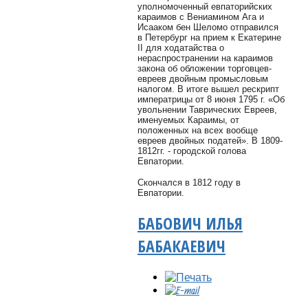
уполномоченный евпаторийских
караимов с Вениамином Ага и
Исааком бен Шеломо отправился
в Петербург на прием к Екатерине
II для ходатайства о
нераспространении на караимов
закона об обложении торговцев-
евреев двойным промысловым
налогом. В итоге вышел рескрипт
императрицы от 8 июня 1795 г. «Об
увольнении Таврических Евреев,
именуемых Караимы, от
положенных на всех вообще
евреев двойных податей». В 1809-
1812гг. - городской голова
Евпатории.
Скончался в 1812 году в
Евпатории.
БАБОВИЧ ИЛЬЯ
БАБАКАЕВИЧ