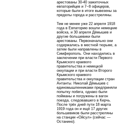
арестованы 30-40 зажиточных
евпаторийцев и 7−8 офицеров,
которые были в итоге вывезены за
пределы города и расстреляны.
Тем не менее уже 22 апреля 1918
года в Евпаторию вошли немецкие
войска, и 30 апреля Дёмышев и
другие большевики были
арестованы. Первоначально они
содержались в местной тюрьме, а
затем были направлены в
Симферополь. Они находились в
заключении при власти Первого
Крымского краевого
правительства и немецкой
оккупации и при власти Второго
Крымского краевого
правительства и оккупации стран
Антанты. Николай Дёмышев с
единомышленниками предприняли
попытку побега, однако были
пойманы и погружены в вагон
поезда, следовавшего в Керчь.
После трёх дней пути 18 марта
1919 года он и ещё 17 других
большевиков были расстреляны
на станции «Ойсул» (сейчас —
Останино).