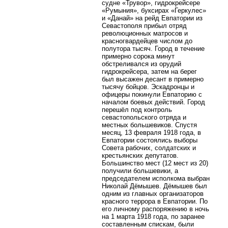
судне «Трувор», гидрокрейсере
«Румыния», буксирах «Геркулес»
и «Данай» на рейд Евпатории из
Севастополя прибыл отряд
революционных матросов и
красногвардейцев числом до
полутора тысяч. Город в течение
примерно сорока минут
обстреливался из орудий
гидрокрейсера, затем на берег
был высажен десант в примерно
тысячу бойцов. Эскадронцы и
офицеры покинули Евпаторию с
началом боевых действий. Город
перешёл под контроль
севастопольского отряда и
местных большевиков. Спустя
месяц, 13 февраля 1918 года, в
Евпатории состоялись выборы
Совета рабочих, солдатских и
крестьянских депутатов.
Большинство мест (12 мест из 20)
получили большевики, а
председателем исполкома выбран
Николай Дёмышев. Дёмышев был
одним из главных организаторов
красного террора в Евпатории. По
его личному распоряжению в ночь
на 1 марта 1918 года, по заранее
составленным спискам, были