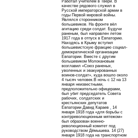
Работал учителем в Твери. В
качестве рядового служил в
Русской императорской армии в
годы Первой мировой войны.
Являлся сторонником
большевиков. На фронте вёл
агитацию среди солдат. Будучи
раненым, был направлен летом
1917 года в отпуск в Евпаторию.
Находясь в Крыму вступил
большевистскую фракцию социал-
демократической организации
Евпатории. Вместе с другим
большевиком Молокановым
возглавил «Союз раненых,
уволенных и эвакуированных
воинов-солдат», куда вошло около
4 тысяч человек.В ночь с 12 на 13
января неизвестными,
предположительно офицерами,
был убит председатель Совета
рабочих, солдатских и
крестьянских депутатов
Евпатории Давид Караев
.
14
января 1918 года «для борьбы с
контрреволюционным мятежом»
был образован военно-
революционный комитет под
руководством Дёмышева. 14 (27)
января 1918 года на транспортном