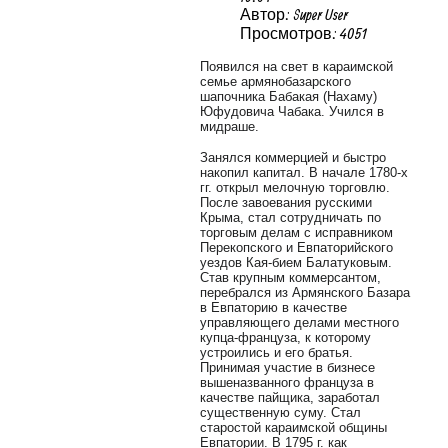
Автор: Super User
Просмотров: 4051
Появился на свет в караимской
семье армянобазарского
шапочника Бабакая (Нахаму)
Юфудовича Чабака. Учился в
мидраше.
Занялся коммерцией и быстро
накопил капитал. В начале 1780-х
гг. открыл мелочную торговлю.
После завоевания русскими
Крыма, стал сотрудничать по
торговым делам с исправником
Перекопского и Евпаторийского
уездов Кая-бием Балатуковым.
Став крупным коммерсантом,
перебрался из Армянского Базара
в Евпаторию в качестве
управляющего делами местного
купца-француза, к которому
устроились и его братья.
Принимая участие в бизнесе
вышеназванного француза в
качестве пайщика, заработал
существенную суму. Стал
старостой караимской общины
Евпатории. В 1795 г. как