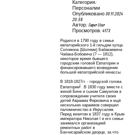
Категория:
Персоналии
Опубликовано 30.11.2024
20:58
Автор: Super User
Просмотров: 4173
Родился в 1790 году в семье
евпаторийского 1-й гильдии купца
Соломона (Шолеме) Бабакаевича
Чабака-Бобовича (? — 1812),
некоторое время бывшего
городским головой Евпатории и
финансировавшего возведение
большой евпаторийской кенассы.
В 1818-1827гг. - городской голова
[
.
Евпатории
. В 1830 году вместе с
женой Биче и сыном Самуилом в
сопровождении учителя своих
детей Авраама Фирковича и ещё
нескольких караимов совершил
паломничество в Иерусалим.
Перед визитом в 1837 году в Крым
императора Николая I и его семьи
занимался организацией
ремонтных работ в
Бахчисарайском дворце, за что