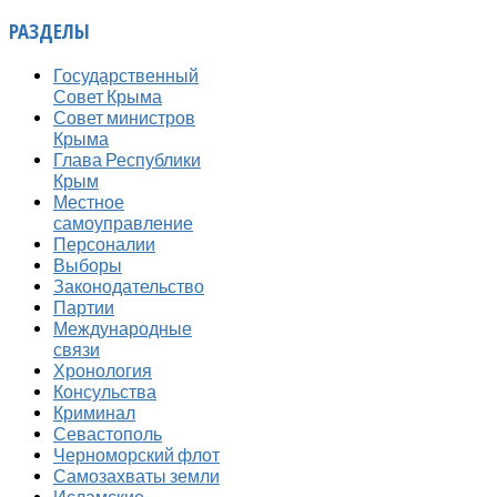
РАЗДЕЛЫ
Государственный
Совет Крыма
Совет министров
Крыма
Глава Республики
Крым
Местное
самоуправление
Персоналии
Выборы
Законодательство
Партии
Международные
связи
Хронология
Консульства
Криминал
Севастополь
Черноморский флот
Самозахваты земли
Исламские