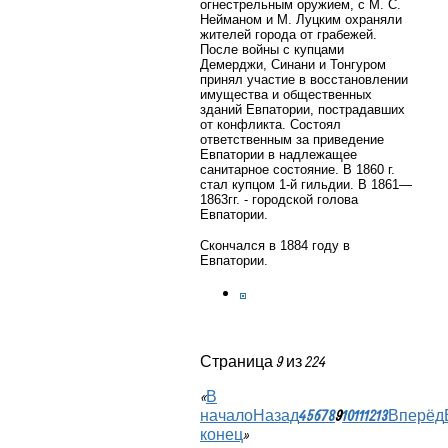
огнестрельным оружием, с М. С.
Нейманом и М. Луцким охраняли
жителей города от грабежей.
После войны с купцами
Демерджи, Синани и Тонгуром
принял участие в восстановлении
имущества и общественных
зданий Евпатории, пострадавших
от конфликта. Состоял
ответственным за приведение
Евпатории в надлежащее
санитарное состояние. В 1860 г.
стал купцом 1-й гильдии. В 1861—
1863гг. - городской голова
Евпатории.
Скончался в 1884 году в
Евпатории.
Страница 9 из 224
«
В
начало
Назад
4
5
6
7
8
9
10
11
12
13
Вперёд
конец
»