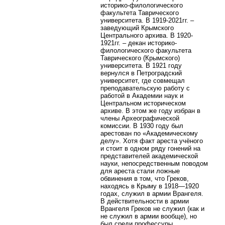
историко-филологического
факультета Таврического
университета. В 1919-2021гг. –
заведующий Крымского
Центрального архива. В 1920-
1921гг. – декан историко-
филологического факультета
Таврического (Крымского)
университета.
В 1921 году
вернулся в Петроградский
университет, где совмещал
преподавательскую работу с
работой в Академии наук и
Центральном историческом
архиве. В этом же году избран в
члены Археографической
комиссии. В 1930 году был
арестован по «Академическому
делу». Хотя факт ареста учёного
и стоит в одном ряду гонений на
представителей академической
науки, непосредственным поводом
для ареста стали ложные
обвинения в том, что Греков,
находясь в Крыму в 1918—1920
годах, служил в армии Врангеля.
В действительности в армии
Врангеля Греков не служил (как и
не служил в армии вообще), но
был среди профессуры