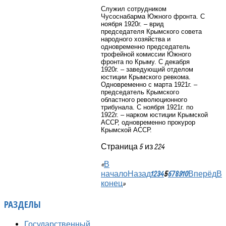
Служил сотрудником
Чусоснабарма Южного фронта. С
ноября 1920г. – врид
председателя Крымского совета
народного хозяйства и
одновременно председатель
трофейной комиссии Южного
фронта по Крыму. С декабря
1920г. – заведующий отделом
юстиции Крымского ревкома.
Одновременно с марта 1921г. –
председатель Крымского
областного революционного
трибунала. С ноября 1921г. по
1922г. – нарком юстиции Крымской
АССР, одновременно прокурор
Крымской АССР.
Страница 5 из 224
«
В
начало
Назад
1
2
3
4
5
6
7
8
9
10
Вперёд
В
конец
»
РАЗДЕЛЫ
Государственный