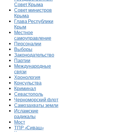
Совет Крыма
Совет министров
Крыма
Глава Республики
Крым
Местное
самоуправление
Персоналии
Выборы
Законодательство
Партии
Международные
связи
Хронология
Консульства
Криминал
Севастополь
Черноморский флот
Самозахваты земли
Исламские
радикалы
Мост
ТПР «Сиваш»