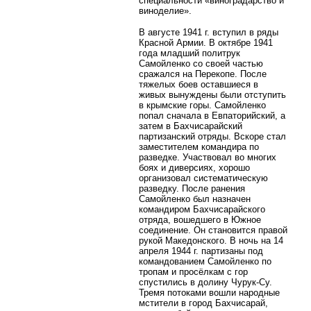
специальности «виноградарство и
виноделие».
В августе 1941 г. вступил в ряды
Красной Армии. В октябре 1941
года младший политрук
Самойленко со своей частью
сражался на Перекопе. После
тяжелых боев оставшиеся в
живых вынуждены были отступить
в крымские горы. Самойленко
попал сначала в Евпаторийский, а
затем в Бахчисарайский
партизанский отряды. Вскоре стал
заместителем командира по
разведке. Участвовал во многих
боях и диверсиях, хорошо
организовал систематическую
разведку.
После ранения
Самойленко был назначен
командиром Бахчисарайского
отряда, вошедшего в Южное
соединение. Он становится правой
рукой Македонского. В ночь на 14
апреля 1944 г. партизаны под
командованием Самойленко по
тропам и просёлкам с гор
спустились в долину Чурук-Су.
Тремя потоками вошли народные
мстители в город Бахчисарай,