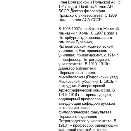
член Болгарской и Польской АН (с
1947 года). Почётный член АН
БССР. Доктор философии
Пражского университета. С 1939
года — член АСА СССР.
В 1905-1907гг. работал в Женской
гимназии г. Холм. С 1907 г. жил в
Петербурге, где преподавал в
гимназии Гуревича,
Императорском коммерческом
училище и Екатерининском
училище; приват-доцент, с 1914 г.
– профессор Петроградского
университета. В 1910–1913гг. –
директор библиотеки
Шереметевых в селе
Михайловском (Подольский уезд
Московской губернии). В 1913г. –
сотрудник Императорской
Археографической комиссии. В
1916–1918 гг. – приват-доцент,
ординарный профессор,
заведующий кафедрой русской
истории историко-
филологического факультета
Пермского отделения
Петроградского университета. В
1918г. – профессор, заведующий
кафедрой русской истории