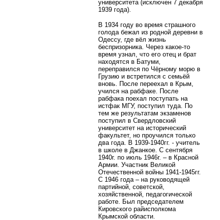
университета (исключен 7 декабря
1939 года).
В 1934 году во время страшного
голода бежал из родной деревни в
Одессу, где вёл жизнь
беспризорника. Через какое-то
время узнал, что его отец и брат
находятся в Батуми,
переправился по Чёрному морю в
Грузию и встретился с семьёй
вновь. После переехал в Крым,
учился на рабфаке. После
рабфака поехал поступать на
истфак МГУ, поступил туда. По
тем же результатам экзаменов
поступил в Свердловский
университет на исторический
факультет, но проучился только
два года. В 1939-1940гг. - учитель
в школе в Джанкое. С сентября
1940г. по июль 1946г. – в Красной
Армии. Участник Великой
Отечественной войны 1941-1945гг.
С 1946 года – на руководящей
партийной, советской,
хозяйственной, педагогической
работе. Был председателем
Кировского райисполкома
Крымской области.