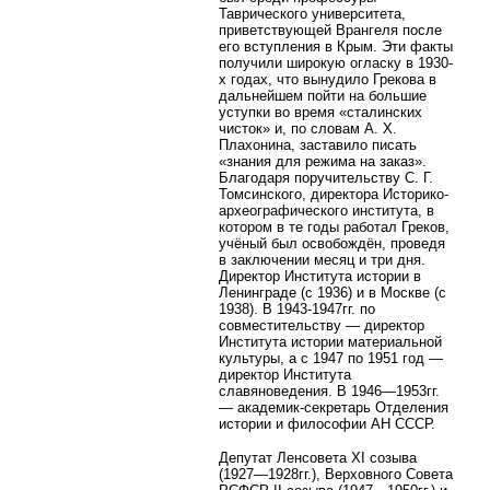
Таврического университета,
приветствующей Врангеля после
его вступления в Крым. Эти факты
получили широкую огласку в 1930-
х годах, что вынудило Грекова в
дальнейшем пойти на большие
уступки во время «сталинских
чисток» и, по словам А. Х.
Плахонина, заставило писать
«знания для режима на заказ».
Благодаря поручительству С. Г.
Томсинского, директора Историко-
археографического института, в
котором в те годы работал Греков,
учёный был освобождён, проведя
в заключении месяц и три дня.
Директор Института истории в
Ленинграде (с 1936) и в Москве (с
1938). В 1943-1947гг. по
совместительству — директор
Института истории материальной
культуры, а с 1947 по 1951 год —
директор Института
славяноведения. В 1946—1953гг.
— академик-секретарь Отделения
истории и философии АН СССР.
Депутат Ленсовета XI созыва
(1927—1928гг.), Верховного Совета