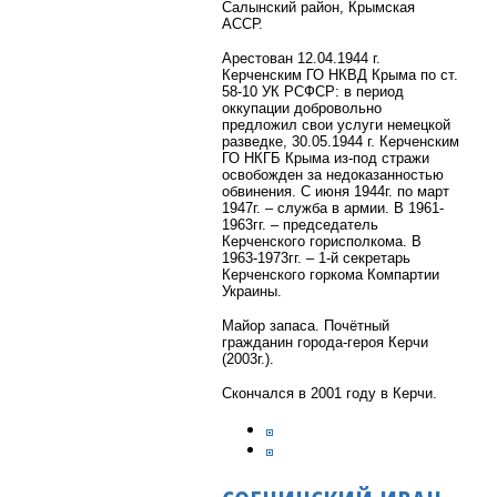
Салынский район, Крымская
АССР.
Арестован 12.04.1944 г.
Керченским ГО НКВД Крыма по ст.
58-10 УК РСФСР: в период
оккупации добровольно
предложил свои услуги немецкой
разведке, 30.05.1944 г. Керченским
ГО НКГБ Крыма из-под стражи
освобожден за недоказанностью
обвинения. С июня 1944г. по март
1947г. – служба в армии. В 1961-
1963гг. – председатель
Керченского горисполкома. В
1963-1973гг. – 1-й секретарь
Керченского горкома Компартии
Украины.
Майор запаса.
Почётный
гражданин города-героя Керчи
(2003г.).
Скончался в 2001 году в Керчи.