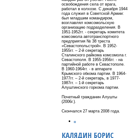
освобождения села от врага,
работал в колхозе. С декабря 1944
года служил в Советской Армии:
был младшим командиром,
возглавлял комсомольскую
организацию подразделения. В
1951-1952гг. - секретарь комитета
комсомола автотранспортного
предприятия № 38 треста
«Севастопольстрой». В 1952-
1955гг. – 2-й секретарь
Сталинского райкома комсомола г.
Севастополя. В 1955-1956гг. - на
партийной работе в Севастополе.
В 1960-1964гг. - в аппарате
Крымского обкома партии. В 1964-
1977гг. – 2-й секретарь, в 1977-
1987гг. – 1-й секретарь
Алуштинского горкома партии.
Почетный гражданин Алушты
(2006г.).
Скончался 27 марта 2008 года.
КАЛЯДИН БОРИС