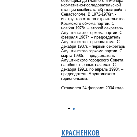
бетонщика до главного инженера
нормативно-исследовательской
станции комбината «Крымстрой» в
Севастополе. В 1972-1976гг. -
инструктор отдела строительства
Крымского обкома партии. С
ноября 1978г. – второй секретарь
Алуштинского горкома партии. С
февраля 1987г. – председатель
Алуштинского горисполкома. С
декабря 1987г. - первый секретарь
Алуштинского горкома партии. С
марта 1990г. – председатель
Алуштинского городского Совета
на общественных началах. С
декабря 1991г. по апрель 1998г. –
председатель Алуштинского
горисполкома.
Скончался 24 февраля 2004 года.
КРАСНЕНКОВ