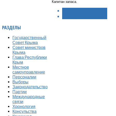
Капитан запаса.
< НАЗАД
ВПЕРЁД >
РАЗДЕЛЫ
Государственный
Совет Крыма
Совет министров
Крыма
Глава Республики
Крым
Местное
самоуправление
Персоналии
Выборы
Законодательство
Партии
Международные
связи
Хронология
Консульства