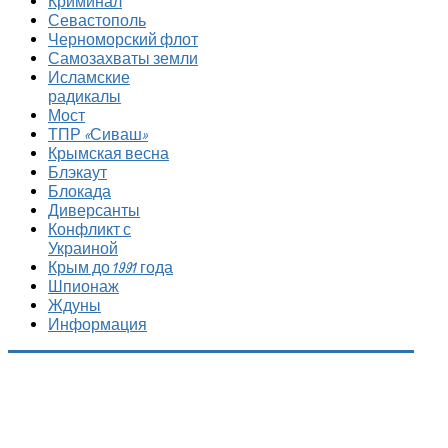
Криминал
Севастополь
Черноморский флот
Самозахваты земли
Исламские
радикалы
Мост
ТПР «Сиваш»
Крымская весна
Блэкаут
Блокада
Диверсанты
Конфликт с
Украиной
Крым до 1991 года
Шпионаж
Ждуны
Информация