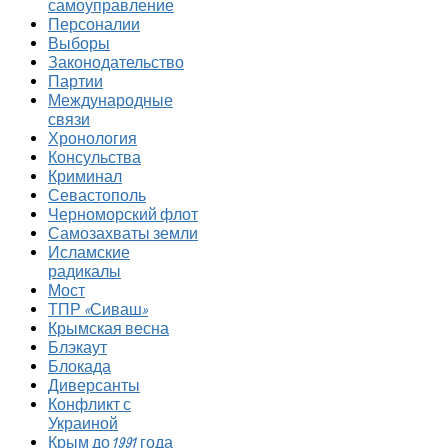
самоуправление
Персоналии
Выборы
Законодательство
Партии
Международные
связи
Хронология
Консульства
Криминал
Севастополь
Черноморский флот
Самозахваты земли
Исламские
радикалы
Мост
ТПР «Сиваш»
Крымская весна
Блэкаут
Блокада
Диверсанты
Конфликт с
Украиной
Крым до 1991 года