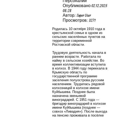
Персоналии
Опубликовано 02.12.2025
08:28
Автор: Super User
Просмотров: 3271
Родилась 10 октября 1910 года в
крестьянской семье в одном из
сельских населённых пунктов на
территории современной
Ростовской области.
Трудовую деятельность начала в
раннем возрасте. Работала по
найму в сельском хозяйстве. Во
время коллективизации вступила
в колхоз. В 1944 году переехала в
Крымскую область по
государственной программе
заселения полуострова русским
населением. Трудилась рядовой
колхозницей в колхозе имени
Куйбышева. Позднее была
назначена звеньевой
виноградарей. С 1951 года —
бригадир виноградарей в колхозе
имени Куйбышева (позднее —
совхоз «Ливадия»). После выхода
на пенсию проживала в посёлке