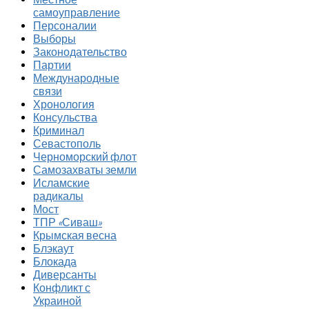
самоуправление
Персоналии
Выборы
Законодательство
Партии
Международные
связи
Хронология
Консульства
Криминал
Севастополь
Черноморский флот
Самозахваты земли
Исламские
радикалы
Мост
ТПР «Сиваш»
Крымская весна
Блэкаут
Блокада
Диверсанты
Конфликт с
Украиной