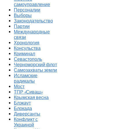
самоуправление
Персоналии
Выборы
Законодательство
Партии
Международные
связи
Хронология
Консульства
Криминал
Севастополь
Черноморский флот
Самозахваты земли
Исламские
радикалы
Мост
ТПР «Сиваш»
Крымская весна
Блэкаут
Блокада
Диверсанты
Конфликт с
Украиной