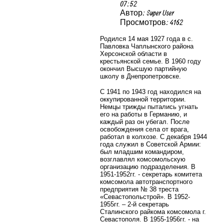
07:52
Автор: Super User
Просмотров: 4162
Родился 14 мая 1927 года в с.
Павловка Чаплынского района
Херсонской области в
крестьянской семье. В 1960 году
окончил Высшую партийную
школу в Днепропетровске.
С 1941 по 1943 год находился на
оккупированной территории.
Немцы трижды пытались угнать
его на работы в Германию, и
каждый раз он убегал. После
освобождения села от врага,
работал в колхозе. С декабря 1944
года служил в Советской Армии:
был младшим командиром,
возглавлял комсомольскую
организацию подразделения. В
1951-1952гг. - секретарь комитета
комсомола автотранспортного
предприятия № 38 треста
«Севастопольстрой». В 1952-
1955гг. – 2-й секретарь
Сталинского райкома комсомола г.
Севастополя. В 1955-1956гг. - на