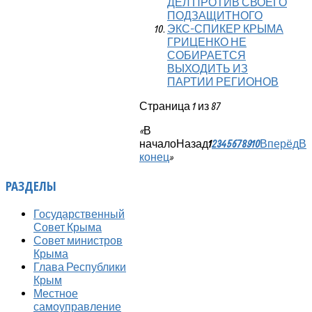
ДЕЛ ПРОТИВ СВОЕГО
ПОДЗАЩИТНОГО
ЭКС-СПИКЕР КРЫМА
ГРИЦЕНКО НЕ
СОБИРАЕТСЯ
ВЫХОДИТЬ ИЗ
ПАРТИИ РЕГИОНОВ
Страница 1 из 87
«
В
начало
Назад
1
2
3
4
5
6
7
8
9
10
Вперёд
В
конец
»
РАЗДЕЛЫ
Государственный
Совет Крыма
Совет министров
Крыма
Глава Республики
Крым
Местное
самоуправление