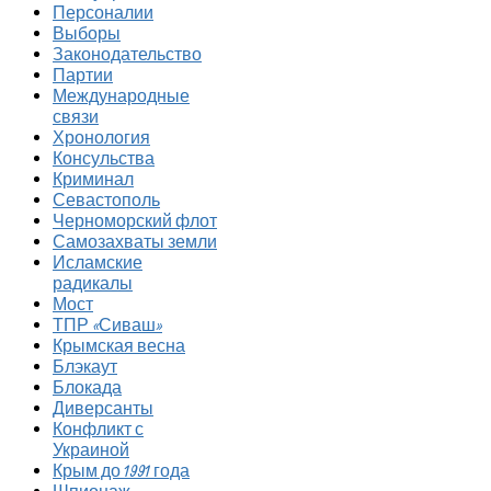
Персоналии
Выборы
Законодательство
Партии
Международные
связи
Хронология
Консульства
Криминал
Севастополь
Черноморский флот
Самозахваты земли
Исламские
радикалы
Мост
ТПР «Сиваш»
Крымская весна
Блэкаут
Блокада
Диверсанты
Конфликт с
Украиной
Крым до 1991 года
Шпионаж