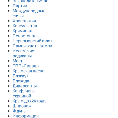
Законодательство
Партии
Международные
связи
Хронология
Консульства
Криминал
Севастополь
Черноморский флот
Самозахваты земли
Исламские
радикалы
Мост
ТПР «Сиваш»
Крымская весна
Блэкаут
Блокада
Диверсанты
Конфликт с
Украиной
Крым до 1991 года
Шпионаж
Ждуны
Информация