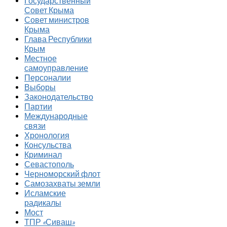
Государственный
Совет Крыма
Совет министров
Крыма
Глава Республики
Крым
Местное
самоуправление
Персоналии
Выборы
Законодательство
Партии
Международные
связи
Хронология
Консульства
Криминал
Севастополь
Черноморский флот
Самозахваты земли
Исламские
радикалы
Мост
ТПР «Сиваш»