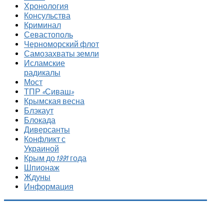
Хронология
Консульства
Криминал
Севастополь
Черноморский флот
Самозахваты земли
Исламские
радикалы
Мост
ТПР «Сиваш»
Крымская весна
Блэкаут
Блокада
Диверсанты
Конфликт с
Украиной
Крым до 1991 года
Шпионаж
Ждуны
Информация