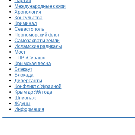
Партии
Международные связи
Хронология
Консульства
Криминал
Севастополь
Черноморский флот
Самозахваты земли
Исламские радикалы
Мост
ТПР «Сиваш»
Крымская весна
Блэкаут
Блокада
Диверсанты
Конфликт с Украиной
Крым до 1991 года
Шпионаж
Ждуны
Информация