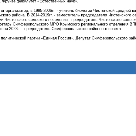
. Фрунзе факультет «Естественных наук».
агог-организатор, в 1995-2006гг. - учитель биологии Чистенской средней ш
кого района. В 2014-2019гг. - заместитель председателя Чистенского с
ии Чистенского сельского поселения - председатель Чистенского сельско
ретарь Симферопольского МРО Крымского регионального отделения ВПП «
июня 2023г. – председатель Симферопольского районного совета.
политической партии «Единая Россия». Депутат Симферопольского районн