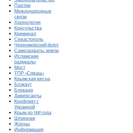
Партии
Международные
связи
Хронология
Консульства
Криминал
Севастополь
Черноморский флот
Самозахваты земли
Исламские
радикалы
Мост
ТПР «Сиваш»
Крымская весна
Блэкаут
Блокада
Диверсанты
Конфликт с
Украиной
Крым до 1991 года
Шпионаж
Ждуны
Информация