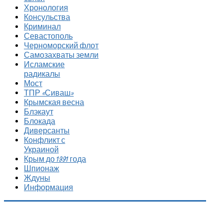
Хронология
Консульства
Криминал
Севастополь
Черноморский флот
Самозахваты земли
Исламские
радикалы
Мост
ТПР «Сиваш»
Крымская весна
Блэкаут
Блокада
Диверсанты
Конфликт с
Украиной
Крым до 1991 года
Шпионаж
Ждуны
Информация