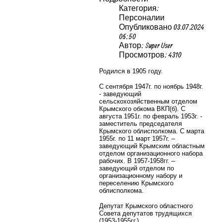
Категория:
Персоналии
Опубликовано 03.07.2024
06:50
Автор: Super User
Просмотров: 4310
Родился в 1905 году.
С сентября 1947г. по ноябрь 1948г.
- заведующий
сельскохозяйственным отделом
Крымского обкома ВКП(б). С
августа 1951г. по февраль 1953г. -
заместитель председателя
Крымского облисполкома.
С марта
1955г. по 11 март 1957г. –
заведующий Крымским
областным
отделом организационного набора
рабочих.
В 1957
-
1958гг. –
заведующий
отделом по
организационному набору и
переселению Крымского
облисполкома.
Депутат Крымского областного
Совета депутатов трудящихся
(1953-1955гг.).