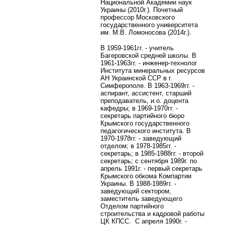
Национальной Академии наук
Украины (2010г.). Почетный
профессор Московского
государственного университета
им. М.В. Ломоносова (2014г.).
В 1959-1961гг. - учитель
Багеровской средней школы. В
1961-1963гг. - инженер-технолог
Института минеральных ресурсов
АН Украинской ССР в г.
Симферополе. В 1963-1969гг. -
аспирант, ассистент, старший
преподаватель, и.о. доцента
кафедры; в 1969-1970гг. -
секретарь партийного бюро
Крымского государственного
педагогического института. В
1970-1978гг. - заведующий
отделом; в 1978-1985гг. -
секретарь; в 1985-1988гг. - второй
секретарь; с сентября 1989г. по
апрель 1991г. - первый секретарь
Крымского обкома Компартии
Украины. В 1988-1989гг. -
заведующий сектором,
заместитель заведующего
Отделом партийного
строительства и кадровой работы
ЦК КПСС. С апреля 1990г. -