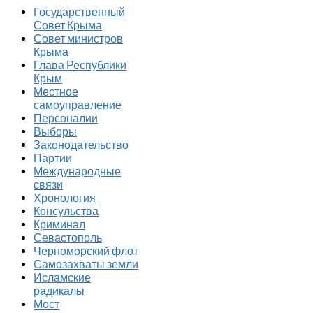
Государственный
Совет Крыма
Совет министров
Крыма
Глава Республики
Крым
Местное
самоуправление
Персоналии
Выборы
Законодательство
Партии
Международные
связи
Хронология
Консульства
Криминал
Севастополь
Черноморский флот
Самозахваты земли
Исламские
радикалы
Мост