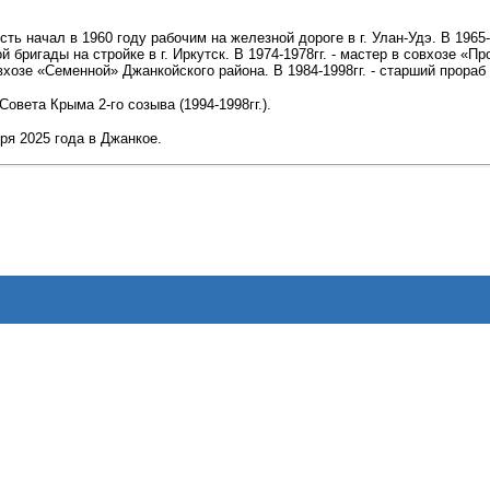
ь начал в 1960 году рабочим на железной дороге в г. Улан-Удэ. В 1965-1
й бригады на стройке в г. Иркутск. В 1974-1978гг. - мастер в совхозе «
совхозе «Семенной» Джанкойского района. В 1984-1998гг. - старший прора
овета Крыма 2-го созыва (1994-1998гг.).
ря 2025 года в Джанкое.