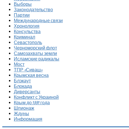
Выборы
Законодательство
Партии
Международные связи
Хронология
Консульства
Криминал
Севастополь
Черноморский флот
Самозахваты земли
Исламские радикалы
Мост
ТПР «Сиваш»
Крымская весна
Блэкаут
Блокада
Диверсанты
Конфликт с Украиной
Крым до 1991 года
Шпионаж
Ждуны
Информация