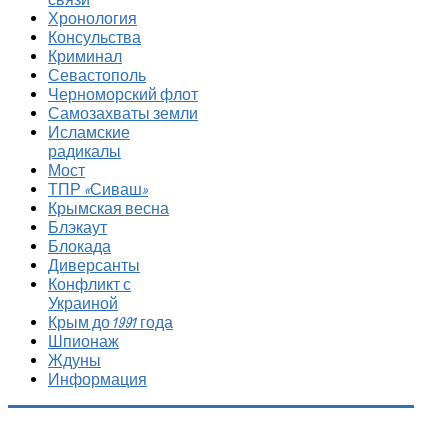
Хронология
Консульства
Криминал
Севастополь
Черноморский флот
Самозахваты земли
Исламские
радикалы
Мост
ТПР «Сиваш»
Крымская весна
Блэкаут
Блокада
Диверсанты
Конфликт с
Украиной
Крым до 1991 года
Шпионаж
Ждуны
Информация