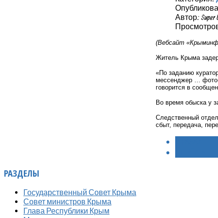
Опубликовано
Автор: Super 
Просмотров:
(Вебсайт «Крыминфо
Житель Крыма задер
«По заданию куратор
мессенджер … фото-в
говорится в сообщен
Во время обыска у з
Следственный отдел
сбыт, передача, пер
< НАЗАД
ВПЕРЁД >
РАЗДЕЛЫ
Государственный Совет Крыма
Совет министров Крыма
Глава Республики Крым