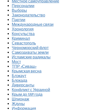
Местное самоуправление
Персоналии
Выборы
Законодательство
Партии
Международные связи
Хронология
Консульства
Криминал
Севастополь
Черноморский флот
Самозахваты земли
Исламские радикалы
Мост
ТПР «Сиваш»
Крымская весна
Блэкаут
Блокада
Диверсанты
Конфликт с Украиной
Крым до 1991 года
Шпионаж
Ждуны
Информация