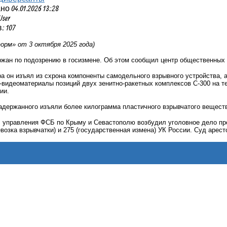
 04.01.2026 13:28
User
 107
рм» от 3 октября 2025 года)
жан по подозрению в госизмене. Об этом сообщил центр общественных
а он изъял из схрона компоненты самодельного взрывного устройства, 
идеоматериалы позиций двух зенитно-ракетных комплексов С-300 на те
ии.
адержанного изъяли более килограмма пластичного взрывчатого веществ
 управления ФСБ по Крыму и Севастополю возбудил уголовное дело прот
евозка взрывчатки) и 275 (государственная измена) УК России. Суд арес