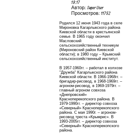
19:17
Автор: Super User
Просмотров: 11752
Родился 12 июня 1943 года в селе
Мироновка Кагарлыкского района
Киевской области в крестьянской
семье. В 1965 году окончил
Масловский
сельскохозяйственный техникум
(Мироновский район Киевской
области); в 1980 году – Крымский
сельскохозяйственный институт.
В 1957-1960гг. – работал в колхозе
"Дружба" Кагарлыкского района
Киевской области. В 1966-1968гг. –
бригадир-рисовод, в 1968-1969гг. –
агроном-рисовод, в 1969-1979гг. –
главный агроном совхоза
«Днепровский»
Красноперекопского района. В
1979-1990гг. – директор совхоза
«Северный» Красноперекопского
района. С мая 1990г. – агроном-
рисовод треста «Крымрис». В
1993-2005гг. – директор совхоза
«Северный» Красноперекопского
района.