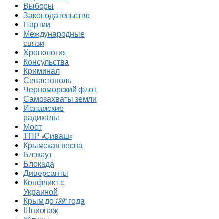
Выборы
Законодательство
Партии
Международные
связи
Хронология
Консульства
Криминал
Севастополь
Черноморский флот
Самозахваты земли
Исламские
радикалы
Мост
ТПР «Сиваш»
Крымская весна
Блэкаут
Блокада
Диверсанты
Конфликт с
Украиной
Крым до 1991 года
Шпионаж