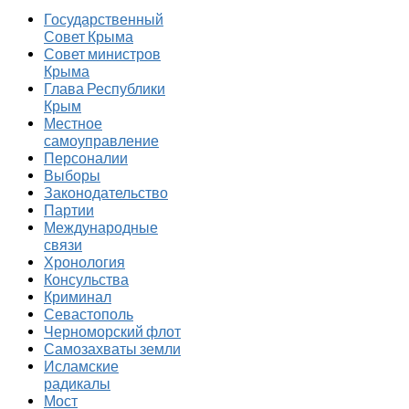
Государственный
Совет Крыма
Совет министров
Крыма
Глава Республики
Крым
Местное
самоуправление
Персоналии
Выборы
Законодательство
Партии
Международные
связи
Хронология
Консульства
Криминал
Севастополь
Черноморский флот
Самозахваты земли
Исламские
радикалы
Мост