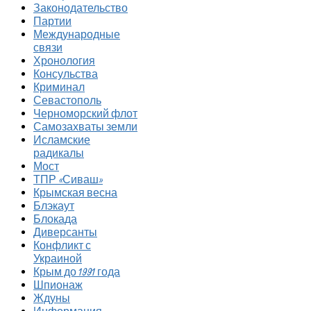
Законодательство
Партии
Международные
связи
Хронология
Консульства
Криминал
Севастополь
Черноморский флот
Самозахваты земли
Исламские
радикалы
Мост
ТПР «Сиваш»
Крымская весна
Блэкаут
Блокада
Диверсанты
Конфликт с
Украиной
Крым до 1991 года
Шпионаж
Ждуны