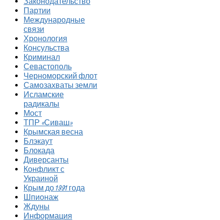
Законодательство
Партии
Международные
связи
Хронология
Консульства
Криминал
Севастополь
Черноморский флот
Самозахваты земли
Исламские
радикалы
Мост
ТПР «Сиваш»
Крымская весна
Блэкаут
Блокада
Диверсанты
Конфликт с
Украиной
Крым до 1991 года
Шпионаж
Ждуны
Информация