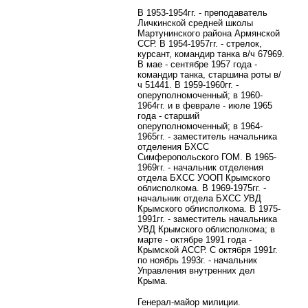
В 1953-1954гг. - преподаватель
Личкинской средней школы
Мартунинского района Армянской
ССР. В 1954-1957гг. - стрелок,
курсант, командир танка в/ч 67969.
В мае - сентябре 1957 года -
командир танка, старшина роты в/
ч 51441. В 1959-1960гг. -
оперуполномоченный; в 1960-
1964гг. и в феврале - июле 1965
года - старший
оперуполномоченный; в 1964-
1965гг. - заместитель начальника
отделения БХСС
Симферопольского ГОМ. В 1965-
1969гг. - начальник отделения
отдела БХСС УООП Крымского
облисполкома. В 1969-1975гг. -
начальник отдела БХСС УВД
Крымского облисполкома. В 1975-
1991гг. - заместитель начальника
УВД Крымского облисполкома; в
марте - октябре 1991 года -
Крымской АССР. С октября 1991г.
по ноябрь 1993г. - начальник
Управления внутренних дел
Крыма.
Генерал-майор милиции.