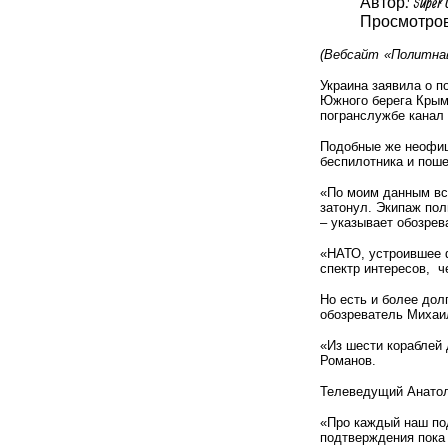
Автор: Super 
Просмотров
(Вебсайт «Политнав
Украина заявила о п
Южного берега Крым
погранслужбе канал 
Подобные же неофи
беспилотника и поше
«По моим данным все
затонул. Экипаж пол
– указывает обозре
«НАТО, устроившее 
спектр интересов, ч
Но есть и более дол
обозреватель Михаи
«Из шести кораблей 
Романов.
Телеведущий Анатол
«Про каждый наш под
подтверждения пока 