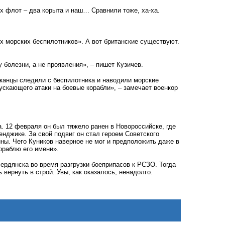
Их флот – два корыта и наш… Сравнили тоже, ха-ха.
их морских беспилотников». А вот британские существуют.
 болезни, а не проявления», – пишет Кузичев.
иканцы следили с беспилотника и наводили морские
пускающего атаки на боевые корабли», – замечает военкор
. 12 февраля он был тяжело ранен в Новороссийске, где
нджике. За свой подвиг он стал героем Советского
ны. Чего Куников наверное не мог и предположить даже в
ораблю его имени».
ердянска во время разгрузки боеприпасов к РСЗО. Тогда
вернуть в строй. Увы, как оказалось, ненадолго.