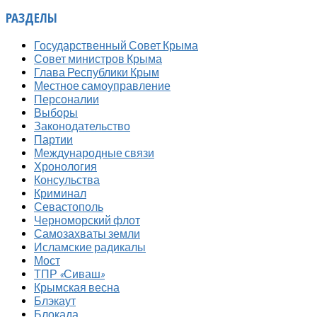
РАЗДЕЛЫ
Государственный Совет Крыма
Совет министров Крыма
Глава Республики Крым
Местное самоуправление
Персоналии
Выборы
Законодательство
Партии
Международные связи
Хронология
Консульства
Криминал
Севастополь
Черноморский флот
Самозахваты земли
Исламские радикалы
Мост
ТПР «Сиваш»
Крымская весна
Блэкаут
Блокада