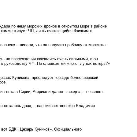
удара по нему морских дронов в открытом море в районе
е комментирует ЧП, лишь считающийся близким к
вановец»
– писали, что он получил пробоину от морского
сь, но повреждения оказались очень сильными, и он
 к руководству ЧФ. Не слишком ли много глупых потерь?»
езарь Куников», преследует гораздо более широкий
ссе.
ингента в Сирии, Африке и далее – везде», – поясняет
ою осталось два», – напоминает военкор Владимир
ь вот БДК «Цезарь Куников». Официального