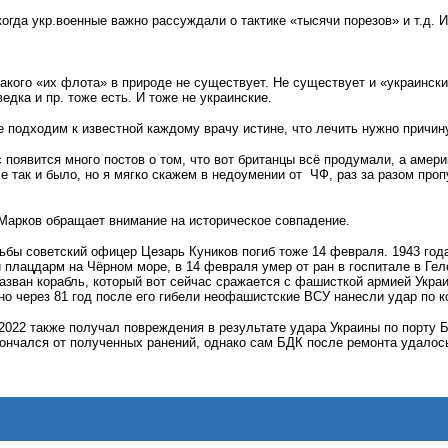
когда укр.военные важно рассуждали о тактике «тысячи порезов» и т.д. 
какого «их флота» в природе не существует. Не существует и «украинск
едка и пр. тоже есть. И тоже не украинские.
 подходим к известной каждому врачу истине, что лечить нужно причину
 появится много постов о том, что вот британцы всё продумали, а амер
се так и было, но я мягко скажем в недоумении от ЧФ, раз за разом про
Марков обращает внимание на историческое совпадение.
ьбы советский офицер Цезарь Куников погиб тоже 14 февраля. 1943 года
плацдарм на Чёрном море, в 14 февраля умер от ран в госпитале в Геле
азван корабль, который вот сейчас сражается с фашисткой армией Украи
но через 81 год после его гибели неофашистские ВСУ нанесли удар по к
2022 также получал повреждения в результате удара Украины по порту Б
ончался от полученных ранений, однако сам БДК после ремонта удалось 