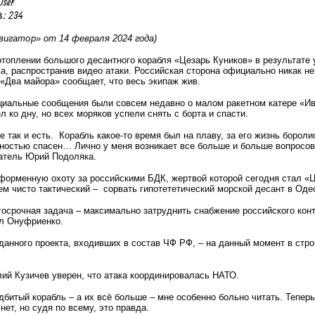
User
: 234
игатор» от 14 февраля 2024 года)
отоплении большого десантного корабля «Цезарь Куников» в результате 
а, распространив видео атаки. Российская сторона официально никак н
«Два майора» сообщает, что весь экипаж жив.
циальные сообщения
были совсем недавно о малом ракетном катере «И
л ко дну, но всех моряков успели снять с борта и спасти.
 так и есть. Корабль какое-то время был на плаву, за его жизнь бороли
ностью спасен… Лично у меня возникает все больше и больше вопросов
ватель Юрий Подоляка.
форменную охоту за российскими БДК, жертвой которой сегодня стал «Ц
ем чисто тактический – сорвать гипотететический морской десант в Оде
госрочная задача – максимально затруднить снабжение российского конт
л Онуфриенко.
данного проекта, входивших в состав ЧФ РФ, – на данный момент в стр
ий Кузичев уверен, что атака координировалась НАТО.
битый корабль – а их всё больше – мне особенно больно читать. Тепер
нет, но судя по всему, это правда.