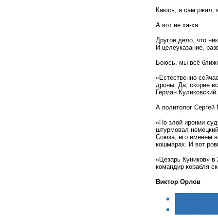
Каюсь, я сам ржал, 
А вот не ха-ха.
Другое дело, что ни
И целеуказание, разв
Боюсь, мы всё ближе
«Естественно сейчас
дроны. Да, скорее в
Герман Куликовский.
А политолог Сергей 
«По злой иронии суд
штурмовал немецкий 
Союза, его именем н
кошмарах. И вот ров
«Цезарь Куников» в 
командир корабля ск
Виктор Орлов
< НАЗАД
ВПЕРЁД >