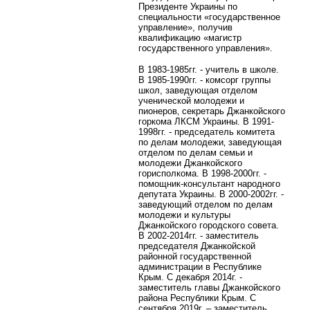
Президенте Украины по
специальности «государственное
управление», получив
квалификацию «магистр
государственного управления».
В 1983-1985гг. - учитель в школе.
В 1985-1990гг. - комсорг группы
школ, заведующая отделом
ученической молодежи и
пионеров‚ секретарь Джанкойского
горкома ЛКСМ Украины. В 1991-
1998гг. - председатель комитета
по делам молодежи‚ заведующая
отделом по делам семьи и
молодежи Джанкойского
горисполкома. В 1998-2000гг. -
помощник-консультант народного
депутата Украины. В 2000-2002гг. -
заведующий отделом по делам
молодежи и культуры
Джанкойского городского совета.
В 2002-2014гг. - заместитель
председателя Джанкойской
районной государственной
администрации в Республике
Крым. С декабря 2014г. -
заместитель главы Джанкойского
района Республики Крым. С
сентября 2019г. – заместитель