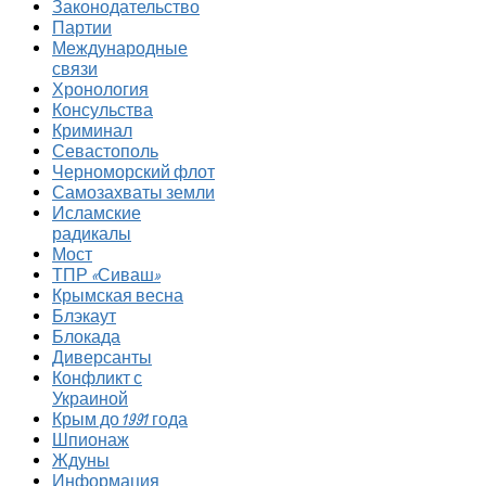
Законодательство
Партии
Международные
связи
Хронология
Консульства
Криминал
Севастополь
Черноморский флот
Самозахваты земли
Исламские
радикалы
Мост
ТПР «Сиваш»
Крымская весна
Блэкаут
Блокада
Диверсанты
Конфликт с
Украиной
Крым до 1991 года
Шпионаж
Ждуны
Информация