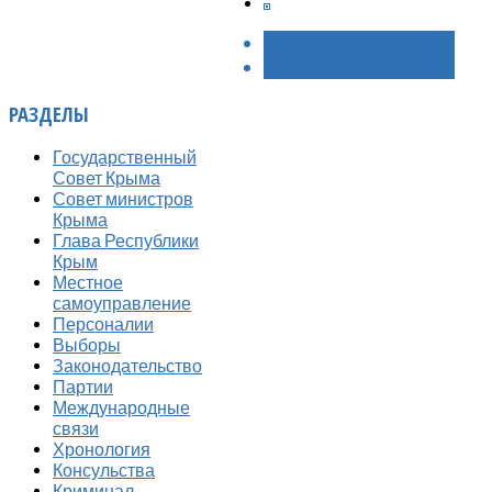
< НАЗАД
ВПЕРЁД >
РАЗДЕЛЫ
Государственный
Совет Крыма
Совет министров
Крыма
Глава Республики
Крым
Местное
самоуправление
Персоналии
Выборы
Законодательство
Партии
Международные
связи
Хронология
Консульства
Криминал