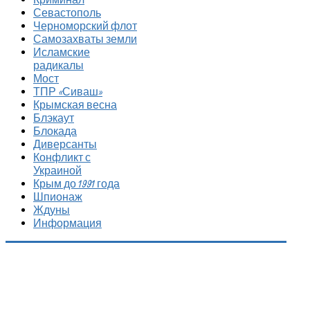
Севастополь
Черноморский флот
Самозахваты земли
Исламские
радикалы
Мост
ТПР «Сиваш»
Крымская весна
Блэкаут
Блокада
Диверсанты
Конфликт с
Украиной
Крым до 1991 года
Шпионаж
Ждуны
Информация