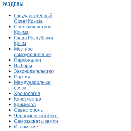
РАЗДЕЛЫ
Государственный
Совет Крыма
Совет министров
Крыма
Глава Республики
Крым
Местное
самоуправление
Персоналии
Выборы
Законодательство
Партии
Международные
связи
Хронология
Консульства
Криминал
Севастополь
Черноморский флот
Самозахваты земли
Исламские