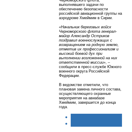
Черноморского флота,
выполнявшего задачи по
обеспечению безопасности
российской авиационной группы на
аэродроме Хмеймим в Сирии.
«Начальник береговых войск
Черноморского флота генерал-
майор Александр Остриков
поздравил военнослужащих с
возвращением на родную землю,
отметив их профессионализм и
высокий боевой дух при
выполнении возложенной на них
ответственной миссии»
, –
сообщили в пресс-службе Южного
военного округа Российской
Федерации.
В ведомстве отметили, что
плановая замена личного состава,
осуществляющего охранные
мероприятия на авиабазе
Хмеймим, завершится до конца
года.
< НАЗАД
ВПЕРЁД >