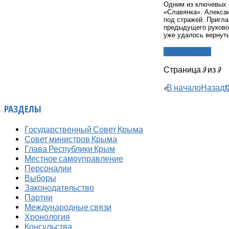
Одним из ключевых 
«Славянка». Алекса
под стражей. Пригл
предыдущего руковод
уже удалось вернут
Подробнее...
Страница 9 из 9
«
В начало
Назад
1
РАЗДЕЛЫ
Государственный Совет Крыма
Совет министров Крыма
Глава Республики Крым
Местное самоуправление
Персоналии
Выборы
Законодательство
Партии
Международные связи
Хронология
Консульства