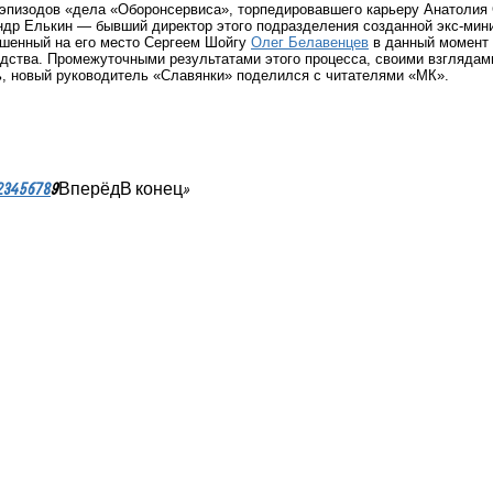
эпизодов «дела «Оборонсервиса», торпедировавшего карьеру Анатолия
ндр Елькин — бывший директор этого подразделения созданной экс-мин
ашенный на его место Сергеем Шойгу
Олег Белавенцев
в данный момент 
ства. Промежуточными результатами этого процесса, своими взглядами
ь, новый руководитель «Славянки» поделился с читателями «МК».
2
3
4
5
6
7
8
9
Вперёд
В конец
»