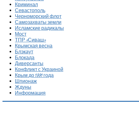
Криминал
Севастополь
Черноморский флот
Самозахваты земли
Исламские радикалы
Мост
ТПР «Сиваш»
Крымская весна
Блэкаут
Блокада
Диверсанты
Конфликт с Украиной
Крым до 1991 года
Шпионаж
Ждуны
Информация